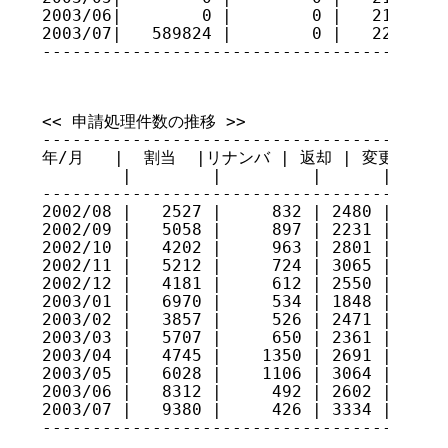
2003/06|        0 |        0 |   21954560
2003/07|   589824 |        0 |   22544384
----------------------------------------
<< 申請処理件数の推移 >>

-----------------------------------------
年/月   |  割当  |リナンバ | 返却 | 変更 | 審議 |
        |        |         |      |  
-----------------------------------------
2002/08 |   2527 |     832 | 2480 |  826 
2002/09 |   5058 |     897 | 2231 |  755 
2002/10 |   4202 |     963 | 2801 |  871 
2002/11 |   5212 |     724 | 3065 |  733 
2002/12 |   4181 |     612 | 2550 |  763 
2003/01 |   6970 |     534 | 1848 |  567 
2003/02 |   3857 |     526 | 2471 |  507 
2003/03 |   5707 |     650 | 2361 |  561 
2003/04 |   4745 |    1350 | 2691 |  591 
2003/05 |   6028 |    1106 | 3064 |  661 
2003/06 |   8312 |     492 | 2602 |  611 
2003/07 |   9380 |     426 | 3334 |  717 
----------------------------------------