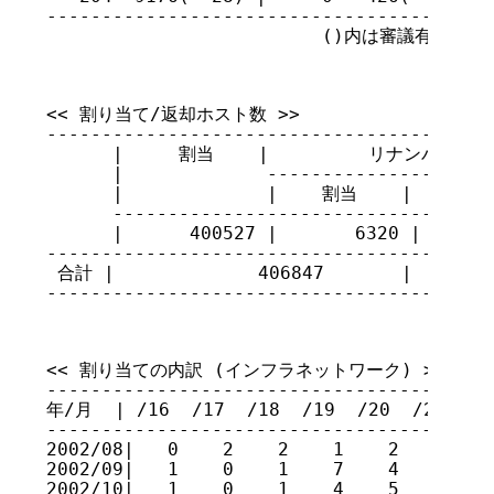
-----------------------------------------
                         ()内は審議有りの件
<< 割り当て/返却ホスト数 >>

-----------------------------------------
      |     割当    |         リナンバ     
      |             ---------------------
      |             |    割当    |    返却 
      -----------------------------------
      |      400527 |       6320 |       
-----------------------------------------
 合計 |             406847       |        
----------------------------------------
<< 割り当ての内訳 (インフラネットワーク) >>

-----------------------------------------
年/月  | /16  /17  /18  /19  /20  /21  /22
-----------------------------------------
2002/08|   0    2    2    1    2   14   1
2002/09|   1    0    1    7    4   12    
2002/10|   1    0    1    4    5    9    