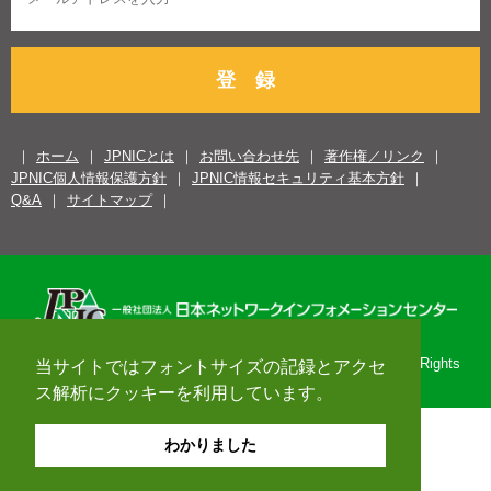
登 録
ホーム
JPNICとは
お問い合わせ先
著作権／リンク
JPNIC個人情報保護方針
JPNIC情報セキュリティ基本方針
Q&A
サイトマップ
Copyright© 1996-2026 Japan Network Information Center. All Rights
当サイトではフォントサイズの記録とアクセ
Reserved.
ス解析にクッキーを利用しています。
わかりました