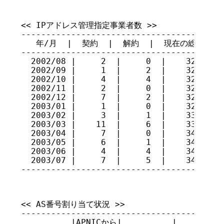
<< IPアドレス管理指定事業者数 >>

-----------------------------------------
   年/月  |  契約  |  解約  |  現在の総数

-----------------------------------------
  2002/08 |     2  |     0  |    321

  2002/09 |     1  |     2  |    320

  2002/10 |     4  |     4  |    320

  2002/11 |     2  |     0  |    322

  2002/12 |     7  |     2  |    327

  2003/01 |     1  |     0  |    328

  2003/02 |     3  |     1  |    330

  2003/03 |    11  |     6  |    335

  2003/04 |     7  |     0  |    342

  2003/05 |     6  |     1  |    347

  2003/06 |     4  |     4  |    347

  2003/07 |     7  |     5  |    349

----------------------------------------
<< AS番号割り当て状況 >>

-----------------------------------------
          |APNICから|          |         