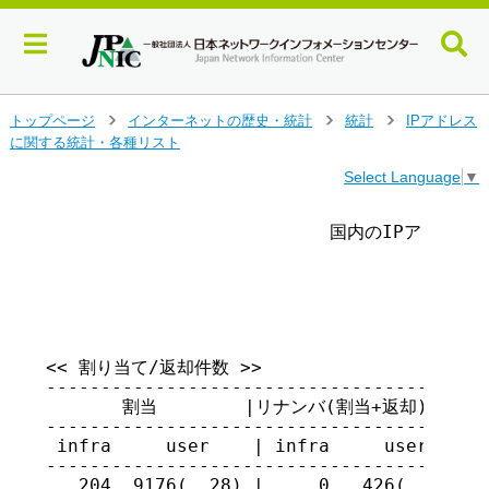
メ
トップページ
インターネットの歴史・統計
統計
IPアドレス
>
>
>
イ
に関する統計・各種リスト
ン
Select Language
▼
コ
ン
テ
                          国内のIPアドレ
ン
ツ
                                      
へ
ジ
ャ
ン
<< 割り当て/返却件数 >>

プ
-----------------------------------------
す
       割当        |リナンバ(割当+返却)| 返却

る
----------------------------------------

 infra     user    | infra     user    |

-----------------------------------------
   204  9176(  28) |     0   426(   7) | 