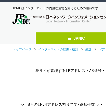
JPNICはインターネットの円滑な運営を支えるための組織です
JPNIC
メ
トップページ
インターネットの歴史・統計
統計
IP
>
>
>
イ
ン
コ
ン
      JPNICが管理するIPアドレス・AS番号
テ
ン
ツ
                                  
へ
ジ
ャ
ン
<< 8月のIPv4アドレス割り当て/返却件数 >>

プ