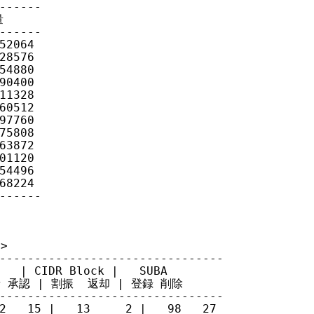
------



------

2064

8576

4880

0400

1328

0512

7760

5808

3872

1120

4496

8224

------


--------------------------------

| CIDR Block |   SUBA

 申請 承認 | 割振  返却 | 登録 削除

--------------------------------

2   15 |   13     2 |   98   27
