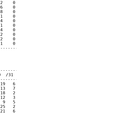
2    0    0

6    0    0

8    0    0

1    0    0

4    0    0

1    0    0

4    0    0

2    0    0

2    0    0

1    0    2

-------------
------------

  /31  /32

------------

19   6   11

13   7    9

18   2   13

12   3    7

 9   5   11

25   2   11

21   6   40
