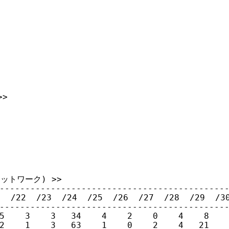
>

ットワーク) >>

---------------------------------------------
 /22  /23  /24  /25  /26  /27  /28  /29  /30
---------------------------------------------
5    3    3   34    4    2    0    4    8    
2    1    3   63    1    0    2    4   21    