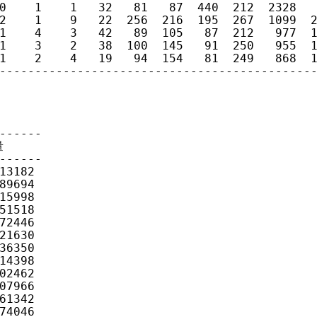
0    1    1   32   81   87  440  212  2328   
2    1    9   22  256  216  195  267  1099  2
1    4    3   42   89  105   87  212   977  1
1    3    2   38  100  145   91  250   955  1
1    2    4   19   94  154   81  249   868  1
--------------------------------------------
------



------

3182

9694

5998

1518

2446

1630

6350

4398

2462

7966

1342

4046
