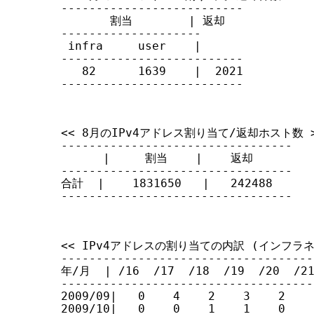
--------------------------

す
       割当        | 返却

る
--------------------

 infra     user    |

--------------------------

   82      1639    |  2021

--------------------------
<< 8月のIPv4アドレス割り当て/返却ホスト数 >
---------------------------------

      |     割当    |    返却

---------------------------------

合計  |    1831650   |   242488

---------------------------------
<< IPv4アドレスの割り当ての内訳 (インフラネ
------------------------------------
年/月  | /16  /17  /18  /19  /20  /21 
------------------------------------
2009/09|   0    4    2    3    2    
2009/10|   0    0    1    1    0    