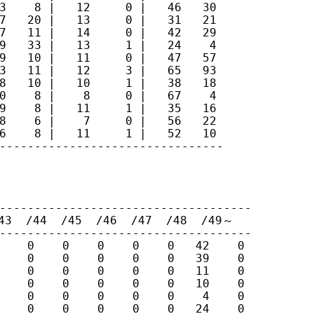
3    8 |   12     0 |   46   30

7   20 |   13     0 |   31   21

7   11 |   14     0 |   42   29

9   33 |   13     1 |   24    4

9   10 |   11     0 |   47   57

3   11 |   12     3 |   65   93

8   10 |   10     1 |   38   18

0    8 |    8     0 |   67    4

9    8 |   11     1 |   35   16

8    6 |    7     0 |   56   22

6    8 |   11     1 |   52   10

--------------------------------
------------------------------------

  /44  /45  /46  /47  /48  /49～

------------------------------------

    0    0    0    0    0   42    0

    0    0    0    0    0   39    0

    0    0    0    0    0   11    0

    0    0    0    0    0   10    0

    0    0    0    0    0    4    0

    0    0    0    0    0   24    0
