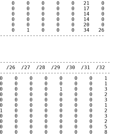
    0    0    0    0    0   21    0

    0    0    0    0    0   17    0

    0    0    0    0    0   14    0

    0    0    0    0    0   14    0

    0    0    0    0    0   20    0

    0    1    0    0    0   34   26

-----------------------------------
-------------------------------------

 /26  /27  /28  /29  /30  /31  /32

-------------------------------------

0    0    0    0    0    0    0    1

0    0    0    0    0    0    0    1

0    0    0    0    1    0    0    3

0    0    0    0    0    0    0    2

0    0    0    0    0    0    0    3

0    0    0    0    0    0    0    1

1    0    0    0    0    0    0    2

0    0    0    0    0    0    0    3

0    0    0    0    0    0    0    2

0    0    0    0    0    0    0    5

0    0    0    0    0    0    0    8
