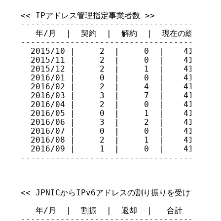
<< IPアドレス管理指定事業者数 >>

-----------------------------------------
   年/月  |  契約  |  解約  |  現在の総数

-----------------------------------------
  2015/10 |     2  |     0  |    414

  2015/11 |     2  |     0  |    416

  2015/12 |     2  |     1  |    417

  2016/01 |     0  |     0  |    417

  2016/02 |     2  |     4  |    415

  2016/03 |     3  |     7  |    411

  2016/04 |     2  |     0  |    413

  2016/05 |     0  |     1  |    412

  2016/06 |     3  |     2  |    413

  2016/07 |     0  |     0  |    413

  2016/08 |     2  |     1  |    414

  2016/09 |     1  |     0  |    415

----------------------------------------
<< JPNICからIPv6アドレスの割り振りを受けている指
-----------------------------------------
   年/月  |  割振  |  返却  |   合計

-----------------------------------------