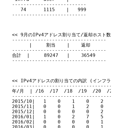
--------------------------

   74      1115    |   999

--------------------------
<< 9月のIPv4アドレス割り当て/返却ホスト数 >>

---------------------------------

      |     割当    |    返却

---------------------------------

合計  |     89247   |    36549

---------------------------------
<< IPv4アドレスの割り当ての内訳 (インフラネットワー
-----------------------------------------
年/月  | /16  /17  /18  /19  /20  /21  /22
-----------------------------------------
2015/10|   1    0    1    0    2    0    
2015/11|   0    0    1    2    0    1    
2015/12|   0    0    0    0    2    0    
2016/01|   1    0    2    7    5    6    
2016/02|   0    0    0    0    1    0    
2016/03|   0    0    0    0    1    1    