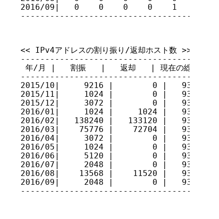
2016/09|   0    0    0    0    1    0    
----------------------------------------
<< IPv4アドレスの割り振り/返却ホスト数 >>

-----------------------------------------
 年/月 |   割振   |   返却   | 現在の総量

-----------------------------------------
2015/10|     9216 |        0 |   93062088
2015/11|     1024 |        0 |   93063112
2015/12|     3072 |        0 |   93066184
2016/01|     1024 |     1024 |   93066184
2016/02|   138240 |   133120 |   93071304
2016/03|    75776 |    72704 |   93074376
2016/04|     3072 |        0 |   93077448
2016/05|     1024 |        0 |   93078472
2016/06|     5120 |        0 |   93083592
2016/07|     2048 |        0 |   93085640
2016/08|    13568 |    11520 |   93087688
2016/09|     2048 |        0 |   93089736
----------------------------------------