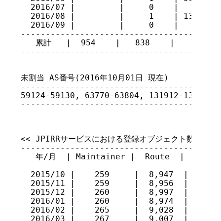
  2016/07 |         |     0    |         
  2016/08 |         |     1    | 131911  
  2016/09 |         |     0    |         
-----------------------------------------
   累計   |  954    |   838    |

----------------------------------------
未割当 AS番号(2016年10月01日 現在)

-----------------------------------------
59124-59130, 63770-63804, 131912-131992(1
----------------------------------------
<< JPIRRサービスにおける登録オブジェクト数 >>

-----------------------------------------
   年/月  | Maintainer |  Route  |  Route6
-----------------------------------------
  2015/10 |    259     |  8,947  |   278 
  2015/11 |    259     |  8,956  |   280 
  2015/12 |    260     |  8,997  |   282 
  2016/01 |    260     |  8,974  |   281 
  2016/02 |    265     |  9,028  |   278 
  2016/03 |    267     |  9,007  |   269 