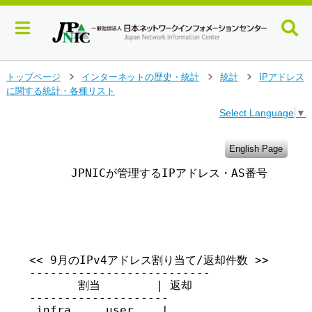
メ
トップページ
インターネットの歴史・統計
統計
IPアドレス
>
>
>
イ
に関する統計・各種リスト
ン
Select Language
▼
コ
ン
テ
English Page
ン
      JPNICが管理するIPアドレス・AS番号・IRR
ツ
へ
ジ
                                      
ャ
ン
プ
す
<< 9月のIPv4アドレス割り当て/返却件数 >>

る
--------------------------

       割当        | 返却

--------------------

 infra     user    |
