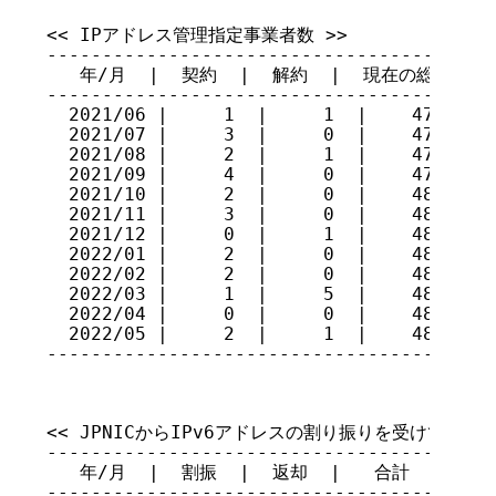
<< IPアドレス管理指定事業者数 >>

-----------------------------------------
   年/月  |  契約  |  解約  |  現在の総数

-----------------------------------------
  2021/06 |     1  |     1  |    471

  2021/07 |     3  |     0  |    474

  2021/08 |     2  |     1  |    475

  2021/09 |     4  |     0  |    479

  2021/10 |     2  |     0  |    481

  2021/11 |     3  |     0  |    484

  2021/12 |     0  |     1  |    483

  2022/01 |     2  |     0  |    485

  2022/02 |     2  |     0  |    487

  2022/03 |     1  |     5  |    483

  2022/04 |     0  |     0  |    483

  2022/05 |     2  |     1  |    484

----------------------------------------
<< JPNICからIPv6アドレスの割り振りを受けている指
-----------------------------------------
   年/月  |  割振  |  返却  |   合計

-----------------------------------------