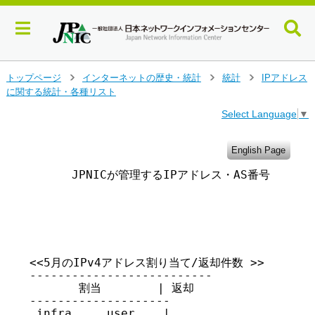
メ
トップページ
インターネットの歴史・統計
統計
IPアドレス
>
>
>
イ
に関する統計・各種リスト
ン
Select Language
▼
コ
ン
テ
English Page
ン
      JPNICが管理するIPアドレス・AS番号・IRR
ツ
へ
ジ
                                      
ャ
ン
プ
す
<<5月のIPv4アドレス割り当て/返却件数 >>

る
--------------------------

       割当        | 返却

--------------------

 infra     user    |
