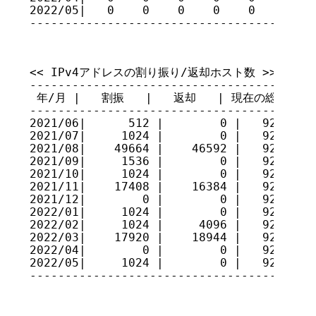
2022/05|   0    0    0    0    0    1    
----------------------------------------
<< IPv4アドレスの割り振り/返却ホスト数 >>

-----------------------------------------
 年/月 |   割振   |   返却   | 現在の総量

-----------------------------------------
2021/06|      512 |        0 |   92227208
2021/07|     1024 |        0 |   92228232
2021/08|    49664 |    46592 |   92231304
2021/09|     1536 |        0 |   92232840
2021/10|     1024 |        0 |   92233864
2021/11|    17408 |    16384 |   92234888
2021/12|        0 |        0 |   92234888
2022/01|     1024 |        0 |   92235912
2022/02|     1024 |     4096 |   92232840
2022/03|    17920 |    18944 |   92231816
2022/04|        0 |        0 |   92231816
2022/05|     1024 |        0 |   92232840
----------------------------------------