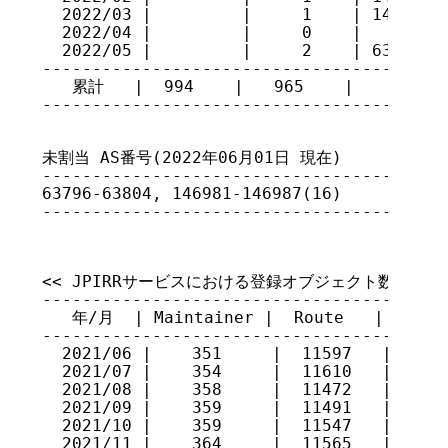
  2022/03 |         |     1    | 146980  
  2022/04 |         |     0    |         
  2022/05 |         |     2    | 63794,63
-----------------------------------------
   累計   |  994    |   965    |

----------------------------------------
未割当 AS番号(2022年06月01日 現在)

-----------------------------------------
63796-63804, 146981-146987(16)

----------------------------------------
<< JPIRRサービスにおける登録オブジェクト数 >>

-----------------------------------------
   年/月  | Maintainer |  Route   |  Route
-----------------------------------------
  2021/06 |    351     |  11597   |   937
  2021/07 |    354     |  11610   |   941
  2021/08 |    358     |  11472   |   944
  2021/09 |    359     |  11491   |   944
  2021/10 |    359     |  11547   |   944
  2021/11 |    364     |  11565   |   946