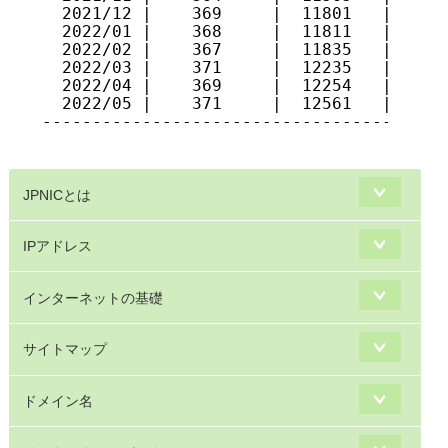
  2021/12 |    369     |  11801   |   967
  2022/01 |    368     |  11811   |   963
  2022/02 |    367     |  11835   |   964
  2022/03 |    371     |  12235   |   978
  2022/04 |    369     |  12254   |   983
  2022/05 |    371     |  12561   |   987
-----------------------------------------
JPNICとは
IPアドレス
インターネットの基礎
サイトマップ
ドメイン名