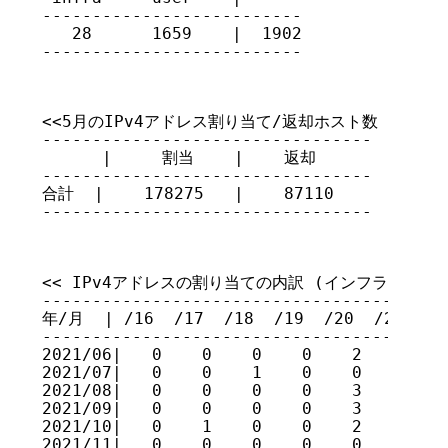
--------------------------

   28      1659    |  1902

--------------------------
<<5月のIPv4アドレス割り当て/返却ホスト数 >>

---------------------------------

      |     割当    |    返却

---------------------------------

合計  |    178275   |    87110

---------------------------------
<< IPv4アドレスの割り当ての内訳 (インフラネットワー
-----------------------------------------
年/月  | /16  /17  /18  /19  /20  /21  /22
-----------------------------------------
2021/06|   0    0    0    0    2    6    
2021/07|   0    0    1    0    0    3    
2021/08|   0    0    0    0    3    0    
2021/09|   0    0    0    0    3    0    
2021/10|   0    1    0    0    2    2    
2021/11|   0    0    0    0    0    2    