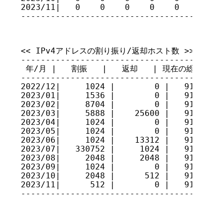
2023/11|   0    0    0    0    0    0    
----------------------------------------
<< IPv4アドレスの割り振り/返却ホスト数 >>

-----------------------------------------
 年/月 |   割振   |   返却   | 現在の総量

-----------------------------------------
2022/12|     1024 |        0 |   91599496
2023/01|     1536 |        0 |   91601032
2023/02|     8704 |        0 |   91609736
2023/03|     5888 |    25600 |   91590024
2023/04|     1024 |        0 |   91591048
2023/05|     1024 |        0 |   91592072
2023/06|     1024 |    13312 |   91579784
2023/07|   330752 |     1024 |   91909512
2023/08|     2048 |     2048 |   91909512
2023/09|     1024 |        0 |   91910536
2023/10|     2048 |      512 |   91912072
2023/11|      512 |        0 |   91912584
----------------------------------------