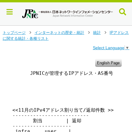
メ
トップページ
インターネットの歴史・統計
統計
IPアドレス
>
>
>
イ
に関する統計・各種リスト
ン
Select Language
▼
コ
ン
テ
English Page
ン
      JPNICが管理するIPアドレス・AS番号・IRR
ツ
へ
ジ
                                      
ャ
ン
プ
す
<<11月のIPv4アドレス割り当て/返却件数 >>

る
--------------------------

       割当        | 返却

--------------------

 infra     user    |
