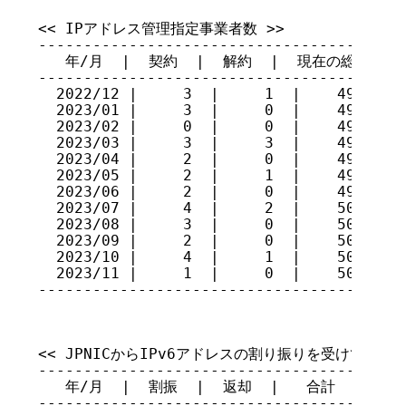
<< IPアドレス管理指定事業者数 >>

-----------------------------------------
   年/月  |  契約  |  解約  |  現在の総数

-----------------------------------------
  2022/12 |     3  |     1  |    490

  2023/01 |     3  |     0  |    493

  2023/02 |     0  |     0  |    493

  2023/03 |     3  |     3  |    493

  2023/04 |     2  |     0  |    495

  2023/05 |     2  |     1  |    496

  2023/06 |     2  |     0  |    498

  2023/07 |     4  |     2  |    500

  2023/08 |     3  |     0  |    503

  2023/09 |     2  |     0  |    505

  2023/10 |     4  |     1  |    508

  2023/11 |     1  |     0  |    509

----------------------------------------
<< JPNICからIPv6アドレスの割り振りを受けている指
-----------------------------------------
   年/月  |  割振  |  返却  |   合計

-----------------------------------------