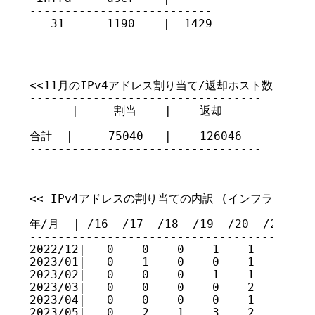
--------------------------

   31      1190    |  1429

--------------------------
<<11月のIPv4アドレス割り当て/返却ホスト数 >>

---------------------------------

      |     割当    |    返却

---------------------------------

合計  |     75040   |    126046

---------------------------------
<< IPv4アドレスの割り当ての内訳 (インフラネットワー
-----------------------------------------
年/月  | /16  /17  /18  /19  /20  /21  /22
-----------------------------------------
2022/12|   0    0    0    1    1    0    
2023/01|   0    1    0    0    1    1    
2023/02|   0    0    0    1    1    1    
2023/03|   0    0    0    0    2    1    
2023/04|   0    0    0    0    1    0    
2023/05|   0    2    1    3    2    1    