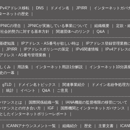
IPv4アドレス移転
DNS
ドメイン名
JPIRR
インターネットガバ
ターネットの歴史
JPNICの理念
JPNICが実施している事業について
組織概要
定款・
反社会的勢力に対する基本方針
関連団体へのリンク
Q&A
の基礎知識
IPアドレス・AS番号が欲しい時は
IPアドレス登録管理業務
JPIRR
IPアドレスポリシーの策定
IPv6関連情報
IPv4アドレ
Pアドレス・AS番号管理業務
しくみ
用語集
インターネット用語1分解説
インターネット10分講
史の一幕
gTLD
ドメイン名トピックス
関連事業紹介
ドメイン名紛争処理方針
統計
イベント
Q&A
ご意見
バナンスとは
国際関係組織一覧
IANA機能の監督権限の移管について
バナンスとの付き合い方
IGF
国際機関とインターネットガバナンス
としたインターネットポリシーレポート
ICANNアナウンスメント一覧
組織紹介
歴史
主要文書
ICA