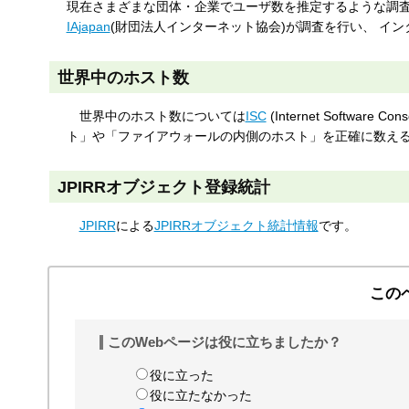
現在さまざまな団体・企業でユーザ数を推定するような調査
す
IAjapan
(財団法人インターネット協会)が調査を行い、 イ
る
世界中のホスト数
世界中のホスト数については
ISC
(Internet Softw
ト」や「ファイアウォールの内側のホスト」を正確に数える
JPIRRオブジェクト登録統計
JPIRR
による
JPIRRオブジェクト統計情報
です。
この
このWebページは役に立ちましたか？
役に立った
役に立たなかった