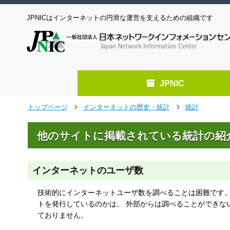
JPNICはインターネットの円滑な運営を支えるための組織です
JPNIC
メ
トップページ
インターネットの歴史・統計
統計
>
>
イ
ン
他のサイトに掲載されている統計の紹
コ
ン
テ
ン
インターネットのユーザ数
ツ
へ
技術的にインターネットユーザ数を調べることは困難です。
ジ
トを発行しているのかは、 外部からは調べることができない
ャ
ておりません。
ン
プ