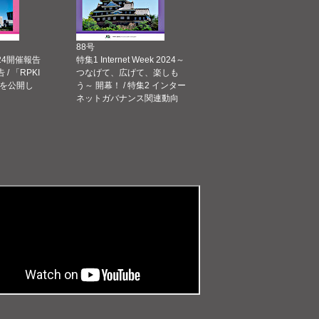
88号
 2024開催報告
特集1 Internet Week 2024～
告 / 「RPKI
つなげて、広げて、楽しも
を公開し
う～ 開幕！ / 特集2 インター
ネットガバナンス関連動向