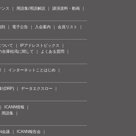
ナンス
用語集/用語解説
講演資料・動画
細則
電子公告
入会案内
会員リスト
について
IPアドレストピックス
スの在庫枯渇に関して
よくある質問
座
インターネットことはじめ
(DRP)
データエクスロー
ICANN情報
用語集
NN会議
ICANN報告会