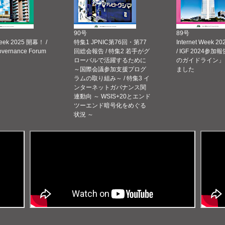
90号
89号
Week 2025 開幕！ /
特集1 JPNIC第76回・第77
Internet Week
Governance Forum
回総会報告 / 特集2 若手がグ
/ IGF 2024参加報
ローバルで活躍するために
のガイドライン」
～国際会議参加支援プログ
ました
ラムの取り組み～ / 特集3 イ
ンターネットガバナンス関
連動向 ～ WSIS+20とエンド
ツーエンド暗号化をめぐる
状況 ～