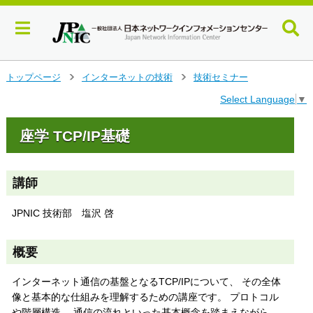
メ
トップページ
インターネットの技術
技術セミナー
>
>
イ
Select Language
▼
ン
コ
ン
座学 TCP/IP基礎
テ
ン
ツ
講師
へ
ジ
JPNIC 技術部 塩沢 啓
ャ
ン
プ
概要
す
る
インターネット通信の基盤となるTCP/IPについて、 その全体
像と基本的な仕組みを理解するための講座です。 プロトコル
や階層構造、 通信の流れといった基本概念を踏まえながら、