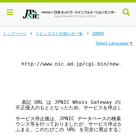
メ
トップページ
トピックスとお知らせ一覧
1999年
＞
＞
イ
Select Language
▼
ン
コ
ン
  http://www.nic.ad.jp/cgi-bin/new-wh
テ
ン
ツ
                                       
へ
                                      
ジ
ャ
ン
  表記 URL は JPNIC Whois Gateway の
プ
不正侵入のもととなったため、サービスを停止しました
す
サービス停止後は、JPNIC データベースの検索にご利用
る
ウンス等を行っておりましたが、サービス停止から１年
ふまえ、このたびこの URL を完全に廃止することとい