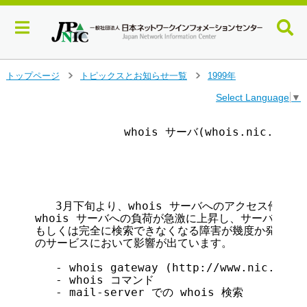
メ
トップページ
トピックスとお知らせ一覧
1999年
＞
＞
イ
Select Language
▼
ン
コ
ン
             whois サーバ(whois.nic.ad
テ
                                       
ン
                                      
ツ
へ
ジ
   3月下旬より、whois サーバへのアクセス件数が
ャ
whois サーバへの負荷が急激に上昇し、サーバのレス
ン
もしくは完全に検索できなくなる障害が幾度か発生して
プ
のサービスにおいて影響が出ています。

す
   - whois gateway (http://www.nic.ad.jp
る
   - whois コマンド

   - mail-server での whois 検索
