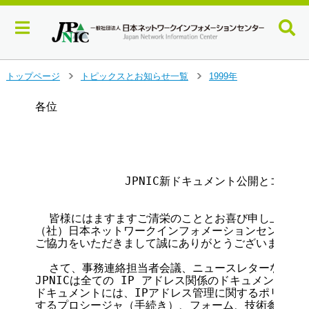
メ
トップページ
トピックスとお知らせ一覧
1999年
＞
＞
イ
ン
各位

コ
                                       
ン
                                    
テ
                                   
ン
ツ
             JPNIC新ドキュメント公開とコメ
へ
ジ
ャ
  皆様にはますますご清栄のこととお喜び申し上げます
ン
（社）日本ネットワークインフォメーションセンター(JP
プ
ご協力をいただきまして誠にありがとうございます。

す
  さて、事務連絡担当者会議、ニュースレターなとでお
る
JPNICは全ての IP アドレス関係のドキュメントを
ドキュメントには、IPアドレス管理に関するポリシ、割
するプロシージャ（手続き）、フォーム、技術参考資料