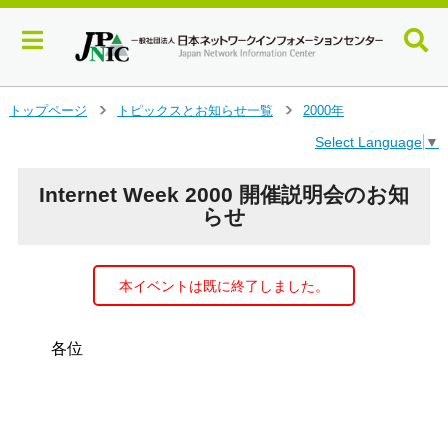
メ
トップページ
トピックスとお知らせ一覧
2000年
＞
＞
イ
Select Language
▼
ン
コ
ン
Internet Week 2000 開催説明会のお知
テ
らせ
ン
ツ
へ
本イベントは既に終了しました。
ジ
ャ
ン
各位

プ
                                        
す
                                    
る
                                   