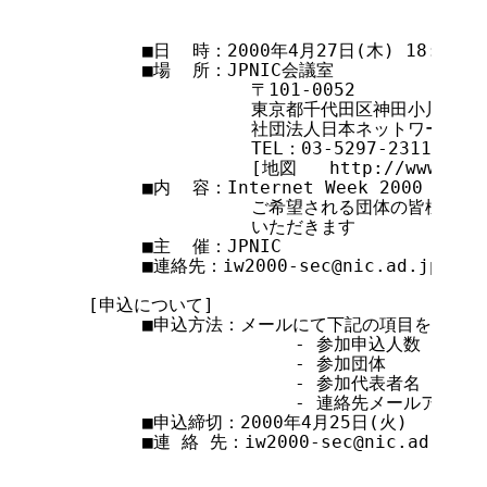
        ■日  時：2000年4月27日(木) 18:00～19
        ■場  所：JPNIC会議室

                  〒101-0052

                  東京都千代田区神田小川町1-
                  社団法人日本ネットワークイ
                  TEL：03-5297-2311

                  [地図   http://www.nic.
        ■内  容：Internet Week 2000
                  ご希望される団体の皆様へ
                  いただきます

        ■主  催：JPNIC

        ■連絡先：iw2000-sec@nic.ad.jp

   [申込について]

        ■申込方法：メールにて下記の項目をお知ら
                      - 参加申込人数

                      - 参加団体

                      - 参加代表者名

                      - 連絡先メールアドレス
        ■申込締切：2000年4月25日(火)

        ■連 絡 先：iw2000-sec@nic.ad.jp
