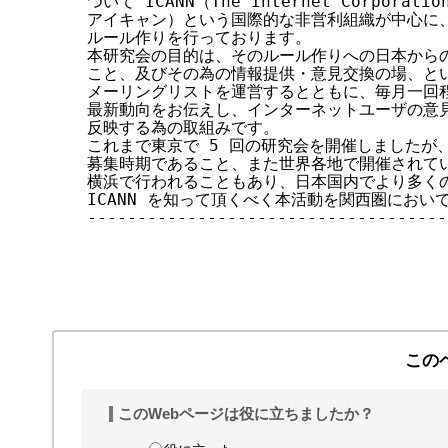
ついて ICANN（The Internet Corporation 
アイキャン）という国際的な非営利組織が中心に、
ルール作りを行っております。

本研究会の目的は、そのルール作りへの日本からの
こと、及びその為の情報提供・意見交換の場、とい
メーリングリストを運営するとともに、毎月一回程度
最新動向をお伝えし、インターネットユーザの意見を
反映する為の取組みです。

これまで東京で 5 回の研究会を開催しましたが、現
募集時期であること、また世界各地で開催されている 
横浜で行われることもあり、日本国内でより多くの
ICANN を知って頂くべく本活動を関西圏において
------------------------------------
この
このWebページは役に立ちましたか？