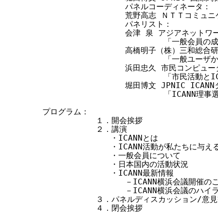
                 パネルコーディネータ：

                 荒野高志 ＮＴＴコミュ
                 パネリスト：

                 会津 泉 アジアネットワ
                         「一般会員の
                 高橋明子（株）三和総合研
                         「一般ユーザ
                 浜田忠久 市民コンピュ
                         「市民活動とIC
                 堀田博文 JPNIC IC
                         「ICAN
プログラム：

           １．開会挨拶

           ２．講演

              ・ICANNとは

              ・ICANN活動が私たちに与え
              ・一般会員について

              ・日本国内の活動状況

              ・ICANN最新情報

                 －ICANN横浜会議開催のご
                 －ICANN横浜会議のハイ
           ３．パネルディスカッション/意見
           ４．閉会挨拶
