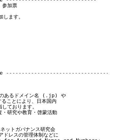
」参加票

加します。

e ---------------------------------

あるドメイン名 (.jp) や

ることにより、日本国内

しております。

・研究や教育・啓蒙活動



ネットガバナンス研究会

アドレスの管理体制などに
