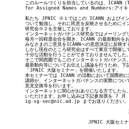
このルールづくりを担当しているのは、ICANN（The I
for Assigned Names and Number
私たち JPNIC ※１ではこの ICANN および
ついて勉強し、それに民意を反映させるためにイン
研究会※２を主催しております。

インターネットガバナンス研究会ではメーリングリ
毎月一回程度会合を開き、ICANN の最新動向を
みなさまのご意見をICANNへの意思決定に反映す
しかし現在のところ研究会はすべて東京で開催して
十分な活動を行うことができておりませんでした。
そこで関西圏でもこのインターネットガバナンス、I
最新動向等についてお伝えし議論を行うため、下記
「JPNIC 大阪セミナー」を開催いたします。

本セミナーでは ICANN の活動において国際的に
講師が、インターネットガバナンスの実際について
意見交換等を行います。

インターネットに関心がおありになる方でしたら、
いただけます。お申し込みは下記参加票を 7 月 1
ig-sg-sec@nic.ad.jp までお送りください。

                                    
                      JPNIC 大阪セ