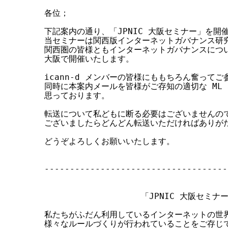
す
各位；

る
下記案内の通り、「JPNIC 大阪セミナー」を開催
当セミナーは関西版インターネットガバナンス研究
関西圏の皆様ともインターネットガバナンスについ
大阪で開催いたします。

icann-d メンバーの皆様にももちろん奮ってご
同時に本案内メールを皆様がご存知の適切な ML 
思っております。

転送について私どもに断る必要はございませんので
ございましたらどんどん転送いただければありがた
どうぞよろしくお願いいたします。

------------------------------------
                                   
                                  
                   「JPNIC 大阪セミ
私たちがふだん利用しているインターネットの世界
様々なルールづくりが行われていることをご存じで