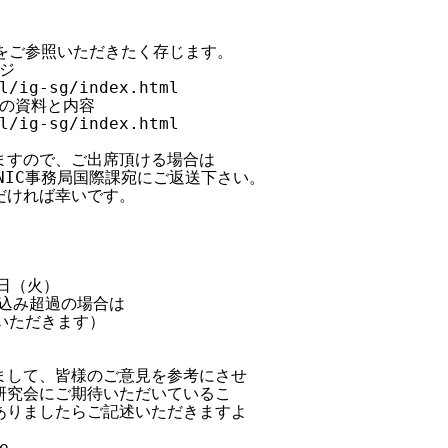
をご参照いただきたく存じます。

ジ

l/ig-sg/index.html

の資料と内容

l/ig-sg/index.html

すので、ご出席頂ける場合は

IC事務局国際課宛にご返送下さい。

ければ幸いです。

日（火）

込み超過の場合は

いただきます）

して、皆様のご意見を参考にさせ

究会にご期待いただいているこ

りましたらご記述いただきますよ

e -----------------------------
