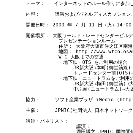
テーマ：   インターネットのルール作りに参加し
内容：     講演およびパネルディスカッション
開催日時： 2000 年 7 月 11 日（火）14:00-1
開催場所： 大阪ワールドトレードセンタービルディ
           プレゼンテーションルーム

           住所： 大阪府大阪市住之江区南港北 
           地図： http://www.wtco.osak
           WTC 大阪までの交通：

           ・地下鉄・OTS をご利用の場合

                JR新大阪→本町(御堂筋線
                トレードセンター前(OTS)
           ・地下鉄・ニュートラムをご利用の
                JR新大阪→梅田(御堂筋
                中ふ頭(ニュートラム)→大阪
協力：     ソフト産業プラザ iMedio (http://
主催：     JPNIC(社団法人 日本ネットワー
講師・パネリスト：

                 講演：

                 堀田博文 JPNIC 国際