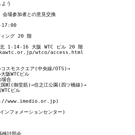
よう

、会場参加者との意見交換

7:00

ング 20 階

1-14-16 大阪 WTC ビル 20 階

awtc.or.jp/wtco/access.html

)→コスモスクエア(中央線/OTS)→

→大阪WTCビル

場合

)→大国町(御堂筋)→住之江公園(四ツ橋線)→

WTCビル

www.imedio.or.jp)

クインフォメーションセンター)

関係検討部会
