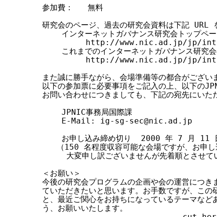
参加費：   無料

研究会のページ、過去の研究会資料は下記 URL 
    インターネットガバナンス研究会トップペー
         http://www.nic.ad.jp/jp/int
    これまでのインターネットガバナンス研究会
         http://www.nic.ad.jp/jp/int
また誠に勝手ながら、会場準備等の都合がございま
以下の参加票に必要事項をご記入の上、以下のJPN
お問い合わせにつきましても、下記の宛先にいただ
    JPNIC事務局国際課

    E-Mail: ig-sg-sec@nic.ad.jp

    お申し込み締め切り  2000 年 7 月 11 
   （150 名程度収容可能な会場ですが、お申し
     大変申し訳ございませんが先着順とさせて
＜お願い＞

今後の研究会プログラムの企画や会の運営につきま
ていただきたいと思います。お手数ですが、この研
と、最近ご関心をお持ちになっているテーマなどあ
う、お願いいたします。

---------------------------- cut her