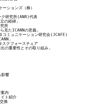
ニケーションズ（株）

ーク研究所(ANR)代表

成立の経緯」

究所

から見たICANNの意義」

ータコミュニケーション研究会(JCAFE)

ANN」

ANNタスクフォースチェア

N理事選出の重要性とその取り組み」

る影響

案内

ライト紹介

交換
