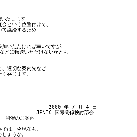
いたします。

会という位置付けで、

て議論するため

参加いただければ幸いですが、

などに転送いただけないかとも

、適切な案内先など

く存じます。

-----------------------------------

                 2000 年 7 月 4 日

              JPNIC 国際関係検討部会

ナー」開催のご案内

では、今現在も、

しょうか。
