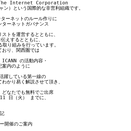
nternet Corporation

s:アイキャン）という国際的な非営利組織です。

インターネットのルール作りに

ターネットガバナンス

ストを運営するとともに、

お伝えするとともに、

る取り組みを行っています。

おり、関西圏では



CANN の活動内容・

案内のように

活躍している第一線の

わかり易く解説させて頂き、

どなたでも無料でご出席

1 日（火） までに、

記

ミナー開催のご案内
