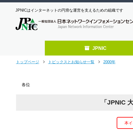
JPNICはインターネットの円滑な運営を支えるための組織です
JPNIC
メ
トップページ
トピックスとお知らせ一覧
2000年
＞
＞
イ
ン
コ
各位
ン
テ
ン
「JPNI
ツ
へ
ジ
ャ
本イ
ン
プ