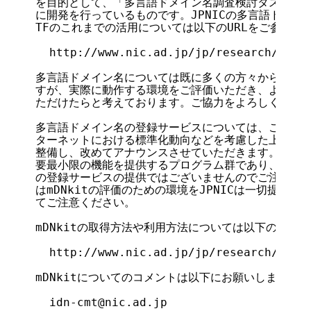
を目的として、「多言語ドメイン名調査検討タスクフォース
に開発を行っているものです。JPNICの多言語ドメイン
TFのこれまでの活用については以下のURLをご参照くだ
  http://www.nic.ad.jp/jp/research/idn/i
多言語ドメイン名については既に多くの方々からコメン
すが、実際に動作する環境をご評価いただき、より多く
ただけたらと考えております。ご協力をよろしくお願い
多言語ドメイン名の登録サービスについては、この技術
ターネットにおける標準化動向などを考慮した上で規則
整備し、改めてアナウンスさせていただきます。mDNki
要最小限の機能を提供するプログラム群であり、現時点
の登録サービスの提供ではございませんのでご注意くだ
はmDNkitの評価のための環境をJPNICは一切提供し
てご注意ください。

mDNkitの取得方法や利用方法については以下のURLを
  http://www.nic.ad.jp/jp/research/idn/i
mDNkitについてのコメントは以下にお願いします。

  idn-cmt@nic.ad.jp
