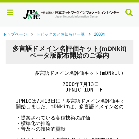
メ
トップページ
トピックスとお知らせ一覧
2000年
＞
＞
イ
ン
多言語ドメイン名評価キット(mDNkit)
コ
ベータ版配布開始のご案内
ン
テ
ン
      多言語ドメイン名評価キット(mDNkit)ベー
ツ
へ
               2000年7月13日

                JPNIC IDN-TF

ジ
ャ
JPNICは7月13日に「多言語ドメイン名評価キット(mD
ン
開始しました。mDNkitは、多言語ドメイン名の

プ
す
・提案されている各種技術の評価

る
・標準化の推進

・普及への技術的貢献
