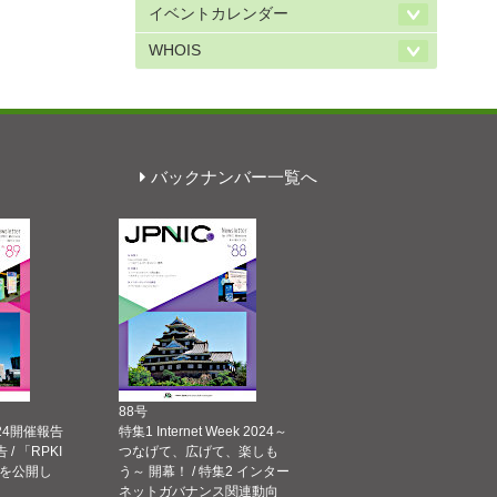
イベントカレンダー
WHOIS
バックナンバー一覧へ
88号
 2024開催報告
特集1 Internet Week 2024～
告 / 「RPKI
つなげて、広げて、楽しも
を公開し
う～ 開幕！ / 特集2 インター
ネットガバナンス関連動向