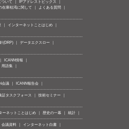
について
IPアドレストピックス
スの在庫枯渇に関して
よくある質問
座
インターネットことはじめ
(DRP)
データエクスロー
ICANN情報
用語集
NN会議
ICANN報告会
接続検証タスクフォース
技術セミナー
ターネットことはじめ
歴史の一幕
統計
会議資料
インターネット白書