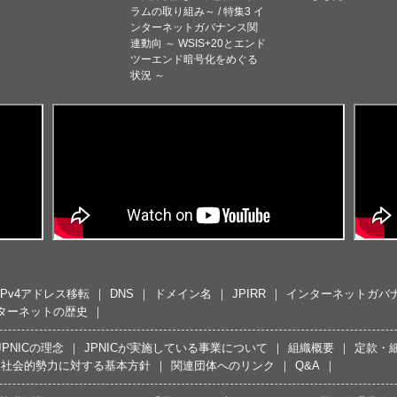
ラムの取り組み～ / 特集3 イ
ンターネットガバナンス関
連動向 ～ WSIS+20とエンド
ツーエンド暗号化をめぐる
状況 ～
IPv4アドレス移転
DNS
ドメイン名
JPIRR
インターネットガバ
ターネットの歴史
JPNICの理念
JPNICが実施している事業について
組織概要
定款・
反社会的勢力に対する基本方針
関連団体へのリンク
Q&A