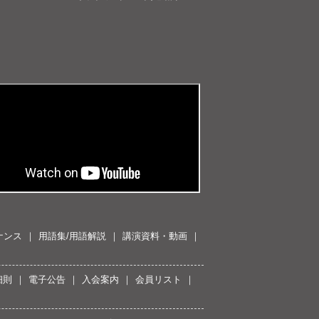
ナンス
用語集/用語解説
講演資料・動画
細則
電子公告
入会案内
会員リスト