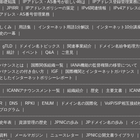
の基礎知識
IPアドレス・AS番号が欲しい時は
IPアドレス登録管理業務
JPIRR
IPアドレスポリシーの策定
IPv6関連情報
IPv4アドレ
Pアドレス・AS番号管理業務
しくみ
用語集
インターネット用語1分解説
インターネット10分講
史の一幕
gTLD
ドメイン名トピックス
関連事業紹介
ドメイン名紛争処理方針
統計
イベント
Q&A
ご意見
バナンスとは
国際関係組織一覧
IANA機能の監督権限の移管について
バナンスとの付き合い方
IGF
国際機関とインターネットガバナンス
としたインターネットポリシーレポート
ICANNアナウンスメント一覧
組織紹介
歴史
主要文書
ICA
R
DNS
RPKI
ENUM
ドメイン名の国際化
VoIP/SIP相互
プログラム
史年表
資源管理の歴史
JPNICの歩み
JPドメイン名の歩み
イン
資料
メールマガジン
ニュースレター
JPNIC公開文書ライブラリ