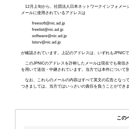
す
12月上旬から、社団法人日本ネットワークインフォメーショ
る
メールに使用されているアドレスは
freesoft@nic.ad.jp
freelist@nic.ad.jp
software@nic.ad.jp
lstsrv@nic.ad.jp
が確認されています。上記のアドレスは、いずれもJPNIC
このJPNICのアドレスを詐称したメールは現在でも発信さ
を用いて送信・中継されています。当方では本件について
なお、これらのメールの内容はすべて英文の広告となってお
つきましては、当方ではいっさいの責任を負うことができ
この