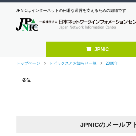
JPNICはインターネットの円滑な運営を支えるための組織です
JPNIC
メ
トップページ
トピックスとお知らせ一覧
2000年
＞
＞
イ
ン
各位
コ
ン
テ
ン
ツ
へ
ジ
JPNICのメール
ャ
ン
プ