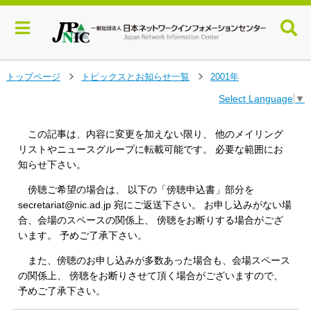
メ
トップページ
トピックスとお知らせ一覧
2001年
＞
＞
イ
Select Language
▼
ン
コ
ン
この記事は、内容に変更を加えない限り、 他のメイリング
テ
リストやニュースグループに転載可能です。 必要な範囲にお
ン
知らせ下さい。
ツ
へ
傍聴ご希望の場合は、 以下の「傍聴申込書」部分を
ジ
secretariat@nic.ad.jp 宛にご返送下さい。 お申し込みがない場
ャ
合、会場のスペースの関係上、 傍聴をお断りする場合がござ
ン
います。 予めご了承下さい。
プ
す
また、傍聴のお申し込みが多数あった場合も、会場スペース
る
の関係上、 傍聴をお断りさせて頂く場合がございますので、
予めご了承下さい。