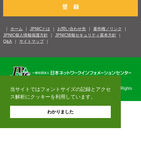
登 録
ホーム
JPNICとは
お問い合わせ先
著作権／リンク
JPNIC個人情報保護方針
JPNIC情報セキュリティ基本方針
Q&A
サイトマップ
Copyright© 1996-2026 Japan Network Information Center. All Rights
当サイトではフォントサイズの記録とアクセ
Reserved.
ス解析にクッキーを利用しています。
わかりました