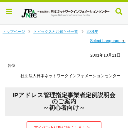
メ
トップページ
トピックスとお知らせ一覧
2001年
＞
＞
イ
Select Language
▼
ン
コ
ン
2001年10月11日
テ
ン
各位
ツ
社団法人日本ネットワークインフォメーションセンター
へ
ジ
ャ
ン
IPアドレス管理指定事業者定例説明会
プ
のご案内
す
～初心者向け～
る
本イベントは既に終了しました。