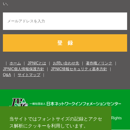
い。
登 録
ホーム
JPNICとは
お問い合わせ先
著作権／リンク
JPNIC個人情報保護方針
JPNIC情報セキュリティ基本方針
Q&A
サイトマップ
Copyright© 1996-2026 Japan Network Information Center. All Rights
当サイトではフォントサイズの記録とアクセ
Reserved.
ス解析にクッキーを利用しています。