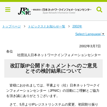
メ
トップページ
トピックスとお知らせ一覧
2002年
＞
＞
イ
Select Language
▼
ン
コ
ン
2002年3月7日
テ
各位
ン
社団法人日本ネットワークインフォメーションセンター
ツ
へ
改訂版IP公開ドキュメントへのご意見
ジ
とその検討結果について
ャ
ン
プ
皆様におかれましては、平素より（社）日本ネットワークイ
す
ンフォメーションセンター（JPNIC）の活動にご理解とご協力
る
を頂き誠にありがとうございます。
さて、5月よりIPレジストリシステムの変更、初回割り振り