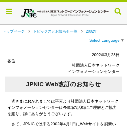
メ
トップページ
トピックスとお知らせ一覧
2002年
＞
＞
イ
Select Language
▼
ン
コ
ン
2002年3月28日
テ
各位
ン
社団法人日本ネットワーク
ツ
インフォメーションセンター
へ
ジ
JPNIC Web改訂のお知らせ
ャ
ン
プ
皆さまにおかれましては平素より社団法人日本ネットワーク
す
インフォメーションセンター(JPNIC)の活動にご理解とご協力
る
を賜り、誠にありがとうございます。
さて、JPNICでは来る2002年4月1日にWebサイトを刷新い