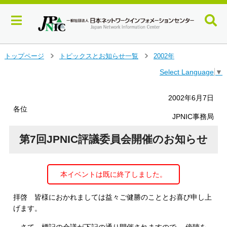
メ
トップページ
トピックスとお知らせ一覧
2002年
＞
＞
イ
Select Language
▼
ン
コ
ン
2002年6月7日
テ
各位
ン
JPNIC事務局
ツ
へ
第7回JPNIC評議委員会開催のお知らせ
ジ
ャ
ン
本イベントは既に終了しました。
プ
す
る
拝啓 皆様におかれましては益々ご健勝のこととお喜び申し上
げます。
さて、標記の会議が下記の通り開催されますので、 傍聴を