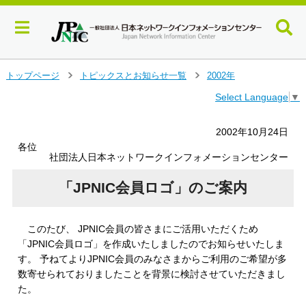
メ
トップページ
トピックスとお知らせ一覧
2002年
＞
＞
イ
Select Language
▼
ン
コ
ン
2002年10月24日
テ
各位
ン
社団法人日本ネットワークインフォメーションセンター
ツ
へ
「JPNIC会員ロゴ」のご案内
ジ
ャ
ン
このたび、 JPNIC会員の皆さまにご活用いただくため
プ
「JPNIC会員ロゴ」を作成いたしましたのでお知らせいたしま
す
す。 予ねてよりJPNIC会員のみなさまからご利用のご希望が多
る
数寄せられておりましたことを背景に検討させていただきまし
た。