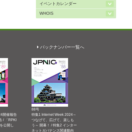
イベントカレンダー
WHOIS
バックナンバー一覧へ
88号
 2024開催報告
特集1 Internet Week 2024～
告 / 「RPKI
つなげて、広げて、楽しも
を公開し
う～ 開幕！ / 特集2 インター
ネットガバナンス関連動向