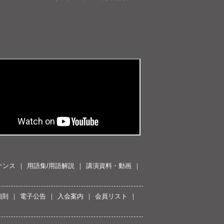
ナンス
用語集/用語解説
講演資料・動画
細則
電子公告
入会案内
会員リスト