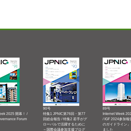
90号
89号
Week 2025 開幕！ /
特集1 JPNIC第76回・第77
Internet Week
Governance Forum
回総会報告 / 特集2 若手がグ
/ IGF 2024参加報
ローバルで活躍するために
のガイドライン」
～国際会議参加支援プログ
ました