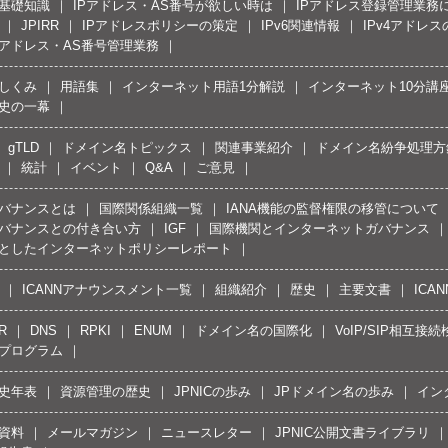
の基礎知識
IPアドレス・AS番号が欲しい時は
IPアドレス登録管理業務
JPIRR
IPアドレスポリシーの策定
IPv6関連情報
IPv4アドレ
Pアドレス・AS番号管理業務
しくみ
用語集
インターネット用語1分解説
インターネット10分講
史の一幕
gTLD
ドメイン名トピックス
関連事業紹介
ドメイン名紛争処理方針
統計
イベント
Q&A
ご意見
バナンスとは
国際関係組織一覧
IANA機能の監督権限の移管について
バナンスとの付き合い方
IGF
国際機関とインターネットガバナンス
としたインターネットポリシーレポート
ICANNアナウンスメント一覧
組織紹介
歴史
主要文書
ICA
R
DNS
RPKI
ENUM
ドメイン名の国際化
VoIP/SIP相互
プログラム
史年表
資源管理の歴史
JPNICの歩み
JPドメイン名の歩み
イン
資料
メールマガジン
ニュースレター
JPNIC公開文書ライブラリ