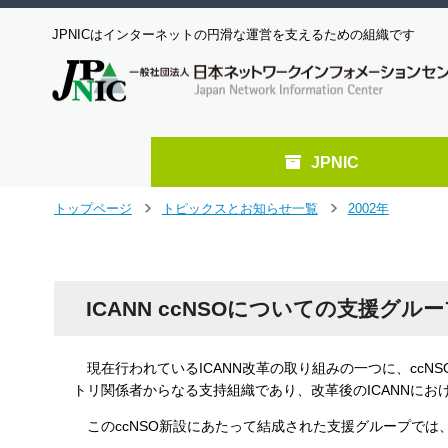
JPNICはインターネットの円滑な運営を支えるための組織です
JPNIC
メ
トップページ
トピックスとお知らせ一覧
2002年
＞
＞
イ
ン
コ
ン
ICANN ccNSOについての支援
テ
ン
ツ
へ
現在行われているICANN改革の取り組みの一つに、ccNS
ジ
トリ関係者からなる支持組織であり、改革後のICANNにお
ャ
このccNSO新設にあたって結成された支援グループでは
ン
プ