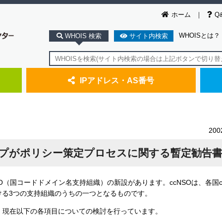
ホーム
Q
WHOISとは？
WHOIS 検索
サイト内検索
IPアドレス・AS番号
20
グループがポリシー策定プロセスに関する暫定勧告
O（国コードドメイン名支持組織）の新設があります。ccNSOは、各国c
ける3つの支持組織のうちの一つとなるものです。
、現在以下の各項目についての検討を行っています。