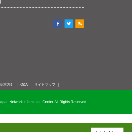
ィ基本方針
Q&A
サイトマップ
pan Network Information Center. All Rights Reserved.