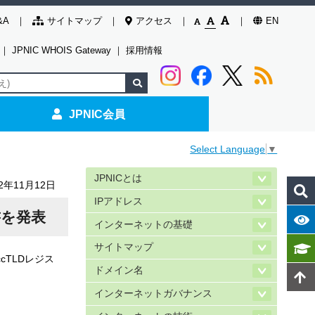
&A
サイトマップ
アクセス
EN
｜
JPNIC WHOIS Gateway
｜
採用情報
JPNIC会員
Select Language
▼
JPNICとは
02年11月12日
IPアドレス
書を発表
インターネットの基礎
サイトマップ
cTLDレジス
ドメイン名
インターネットガバナンス