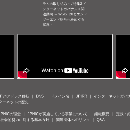
ラムの取り組み～ / 特集3 イ
ンターネットガバナンス関
連動向 ～ WSIS+20とエンド
ツーエンド暗号化をめぐる
状況 ～
IPv4アドレス移転
DNS
ドメイン名
JPIRR
インターネットガバ
ターネットの歴史
JPNICの理念
JPNICが実施している事業について
組織概要
定款・
反社会的勢力に対する基本方針
関連団体へのリンク
Q&A