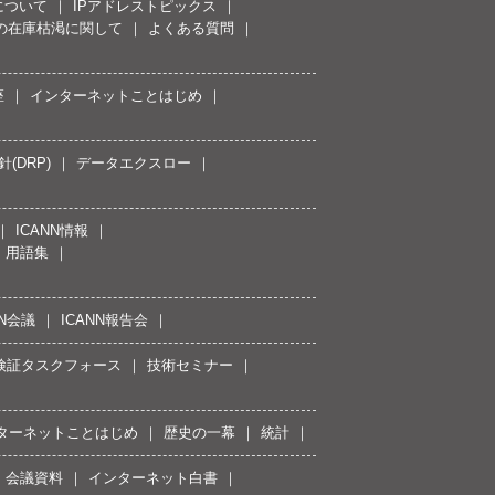
について
IPアドレストピックス
スの在庫枯渇に関して
よくある質問
座
インターネットことはじめ
(DRP)
データエクスロー
ICANN情報
用語集
NN会議
ICANN報告会
接続検証タスクフォース
技術セミナー
ターネットことはじめ
歴史の一幕
統計
会議資料
インターネット白書