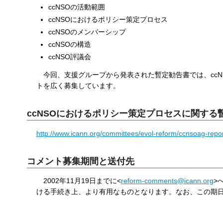
ccNSOの活動範囲
す
る
ccNSOにおけるポリシー策定プロセス
ccNSOのメンバーシップ
ccNSOの構造
ccNSO評議会
今回、支援グループから発表された暫定勧告書では、ccN
トを広く募集しています。
ccNSOにおけるポリシー策定プロセスに関する
http://www.icann.org/committees/evol-reform/ccnsoag-repo
コメント募集期間と送付先
2002年11月19日までに<
reform-comments@icann.org
>
ける手続き上、より有用なものとなります。なお、この期