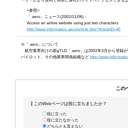
ーザーがより便利で簡単に各社のサイトへアクセスできる
す
<参照>
る
「.aero」ニュース(2002/11/06)：
Access an airline website using just two characters
http://www.information.aero/article.php?ArticleID=45
※「.aero」について
航空業界向けの新gTLD「.aero」は2002年3月から登
パイロット、その他業界関係組織など
http://www.informati
この
このWebページは役に立ちましたか？
役に立った
役に立たなかった
どちらとも言えない