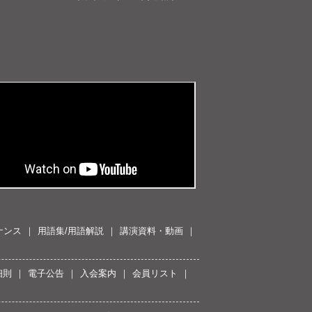
ナンス
用語集/用語解説
講演資料・動画
細則
電子公告
入会案内
会員リスト