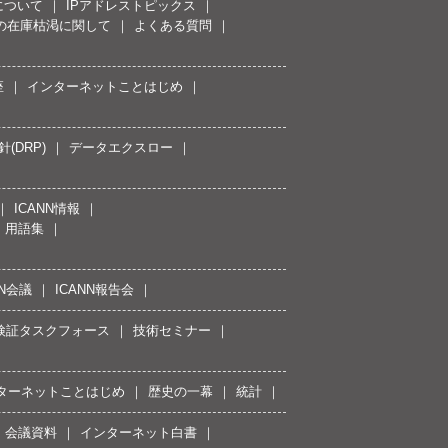
について
IPアドレストピックス
スの在庫枯渇に関して
よくある質問
座
インターネットことはじめ
(DRP)
データエクスロー
ICANN情報
用語集
NN会議
ICANN報告会
接続検証タスクフォース
技術セミナー
ターネットことはじめ
歴史の一幕
統計
会議資料
インターネット白書