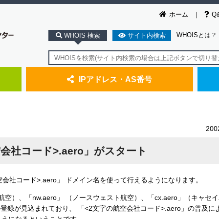
ホーム
Q
WHOISとは？
WHOIS 検索
サイト内検索
IPアドレス・AS番号
20
会社コード>.aero」がスタート
社コード>.aero」 ドメイン名を使って行えるようになります。
）、「nw.aero」 （ノースウェスト航空）、「cx.aero」（キャセ
録が見込まれており、 「<2文字の航空会社コード>.aero」の普及に