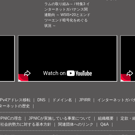
ラムの取り組み～ / 特集3 イ
ンターネットガバナンス関
連動向 ～ WSIS+20とエンド
ツーエンド暗号化をめぐる
状況 ～
IPv4アドレス移転
DNS
ドメイン名
JPIRR
インターネットガバ
ターネットの歴史
JPNICの理念
JPNICが実施している事業について
組織概要
定款・
反社会的勢力に対する基本方針
関連団体へのリンク
Q&A