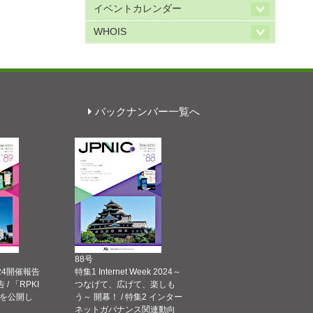
イベントカレンダー
WHOIS
バックナンバー一覧へ
88号
 2024開催報告
特集1 Internet Week 2024～
告 / 「RPKI
つなげて、広げて、楽しも
を公開し
う～ 開幕！ / 特集2 インター
ネットガバナンス関連動向