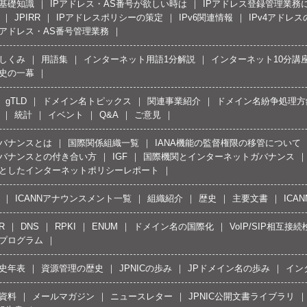
の基礎知識
IPアドレス・AS番号が欲しい時は
IPアドレス登録管理業務
JPIRR
IPアドレスポリシーの策定
IPv6関連情報
IPv4アドレ
Pアドレス・AS番号管理業務
しくみ
用語集
インターネット用語1分解説
インターネット10分講
史の一幕
gTLD
ドメイン名トピックス
関連事業紹介
ドメイン名紛争処理方針
統計
イベント
Q&A
ご意見
バナンスとは
国際関係組織一覧
IANA機能の監督権限の移管について
バナンスとの付き合い方
IGF
国際機関とインターネットガバナンス
としたインターネットポリシーレポート
ICANNアナウンスメント一覧
組織紹介
歴史
主要文書
ICA
R
DNS
RPKI
ENUM
ドメイン名の国際化
VoIP/SIP相互
プログラム
史年表
資源管理の歴史
JPNICの歩み
JPドメイン名の歩み
イン
資料
メールマガジン
ニュースレター
JPNIC公開文書ライブラリ