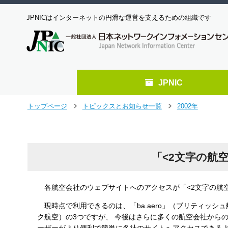
JPNICはインターネットの円滑な運営を支えるための組織です
JPNIC
メ
トップページ
トピックスとお知らせ一覧
2002年
＞
＞
イ
ン
コ
ン
「<2文字の航空
テ
ン
ツ
へ
各航空会社のウェブサイトへのアクセスが「<2文字の航空会
ジ
現時点で利用できるのは、「ba.aero」（ブリティッシュ航空
ャ
ク航空）の3つですが、 今後はさらに多くの航空会社からの登
ン
プ