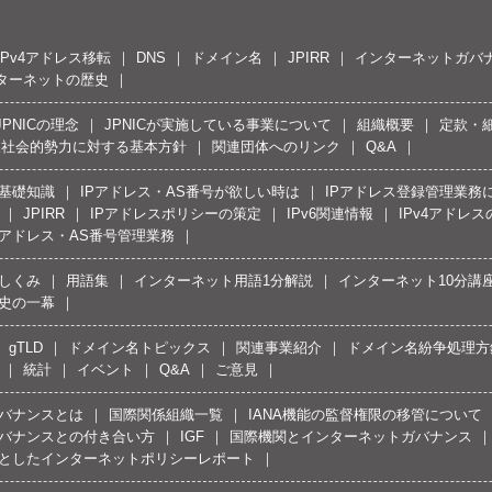
IPv4アドレス移転
DNS
ドメイン名
JPIRR
インターネットガバ
ターネットの歴史
JPNICの理念
JPNICが実施している事業について
組織概要
定款・
反社会的勢力に対する基本方針
関連団体へのリンク
Q&A
の基礎知識
IPアドレス・AS番号が欲しい時は
IPアドレス登録管理業務
JPIRR
IPアドレスポリシーの策定
IPv6関連情報
IPv4アドレ
Pアドレス・AS番号管理業務
しくみ
用語集
インターネット用語1分解説
インターネット10分講
史の一幕
gTLD
ドメイン名トピックス
関連事業紹介
ドメイン名紛争処理方針
統計
イベント
Q&A
ご意見
バナンスとは
国際関係組織一覧
IANA機能の監督権限の移管について
バナンスとの付き合い方
IGF
国際機関とインターネットガバナンス
としたインターネットポリシーレポート