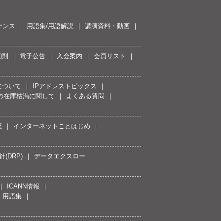
ナンス
用語集/用語解説
講演資料・動画
細則
電子公告
入会案内
会員リスト
について
IPアドレストピックス
スの在庫枯渇に関して
よくある質問
座
インターネットことはじめ
(DRP)
データエクスロー
ICANN情報
用語集