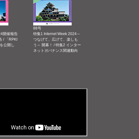
88号
 2024開催報告
特集1 Internet Week 2024～
告 / 「RPKI
つなげて、広げて、楽しも
を公開し
う～ 開幕！ / 特集2 インター
ネットガバナンス関連動向