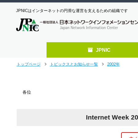
JPNICはインターネットの円滑な運営を支えるための組織です
JPNIC
メ
トップページ
トピックスとお知らせ一覧
2002年
＞
＞
イ
ン
コ
ン
各位
テ
ン
ツ
へ
Internet We
ジ
ャ
ン
プ