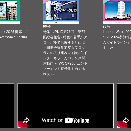
90号
89号
Week 2025 開幕！ /
特集1 JPNIC第76回・第77
Internet Week
Governance Forum
回総会報告 / 特集2 若手がグ
/ IGF 2024参加報
ローバルで活躍するために
のガイドライン」
～国際会議参加支援プログ
ました
ラムの取り組み～ / 特集3 イ
ンターネットガバナンス関
連動向 ～ WSIS+20とエンド
ツーエンド暗号化をめぐる
状況 ～