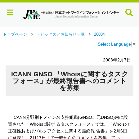
メ
トップページ
トピックスとお知らせ一覧
2003年
＞
＞
イ
Select Language
▼
ン
コ
ン
2003年2月7日
テ
ン
ICANN GNSO 「Whoisに関するタスク
ツ
フォース」が最終報告書へのコメント
へ
を募集
ジ
ャ
ン
プ
す
ICANN分野別ドメイン名支持組織(GNSO。元DNSO)内に設
る
置された「Whoisに関す るタスクフォース」では、「Whoisの
正確性およびバルクアクセスに関する最終報 告書」を2月6日
に発表し、2月17日まで一般からのコメントを募集していま