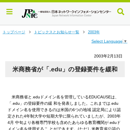
メ
トップページ
トピックスとお知らせ一覧
2003年
＞
＞
イ
Select Language
▼
ン
コ
ン
2003年2月13日
テ
ン
米商務省が「.edu」の登録要件を緩和
ツ
へ
ジ
ャ
ン
米商務省と.eduドメイン名を管理しているEDUCAUSEは、
プ
「.edu」の登録要件の緩 和を発表しました。これまでは.edu
す
ドメイン名を使用できるのは米国の6つの地域 認定局により認
る
定された4年制大学や短期大学に限られていましたが、2003年
4月 中旬より各種専門学校も含めたあらゆる教育機関が.eduド
メイン名を使用するこ とができます。(ただし米教育省公認の