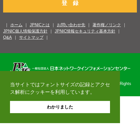
登 録
ホーム
JPNICとは
お問い合わせ先
著作権／リンク
JPNIC個人情報保護方針
JPNIC情報セキュリティ基本方針
Q&A
サイトマップ
Copyright© 1996-2026 Japan Network Information Center. All Rights
当サイトではフォントサイズの記録とアクセ
Reserved.
ス解析にクッキーを利用しています。
わかりました