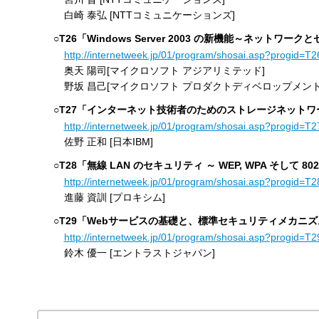
白崎 泰弘 [NTTコミュニケーションズ]
○T26「Windows Server 2003 の新機能～ネットワー
http://internetweek.jp/01/program/shosai.asp?progid=T2
奥天 陽司[マイクロソフト アジアリミテッド]
野坂 昌己[マイクロソフト プロダクトディベロップメント
○T27「インターネット技術者のためのストレージネット
http://internetweek.jp/01/program/shosai.asp?progid=T2
佐野 正和 [日本IBM]
○T28「無線 LAN のセキュリティ ～ WEP, WPA そして 802.
http://internetweek.jp/01/program/shosai.asp?progid=T2
進藤 資訓 [プロキシム]
○T29「Webサービスの基礎と、標準セキュリティメカニズム
http://internetweek.jp/01/program/shosai.asp?progid=T2
鈴木 優一 [エントラストジャパン]