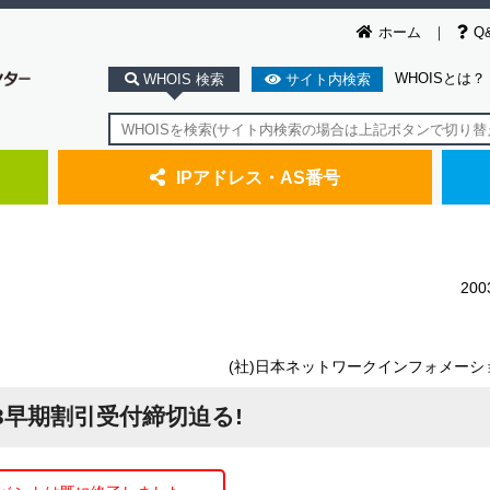
ホーム
Q
WHOISとは？
WHOIS 検索
サイト内検索
IPアドレス・AS番号
20
(社)日本ネットワークインフォメーシ
03早期割引受付締切迫る!