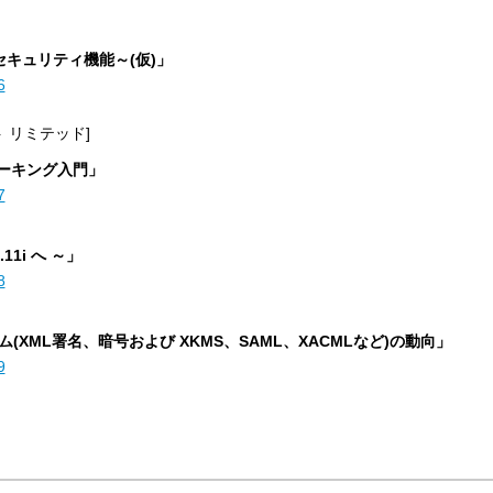
クとセキュリティ機能～(仮)」
6
 リミテッド]
ワーキング入門」
7
11i へ ～」
8
(XML署名、暗号および XKMS、SAML、XACMLなど)の動向」
9