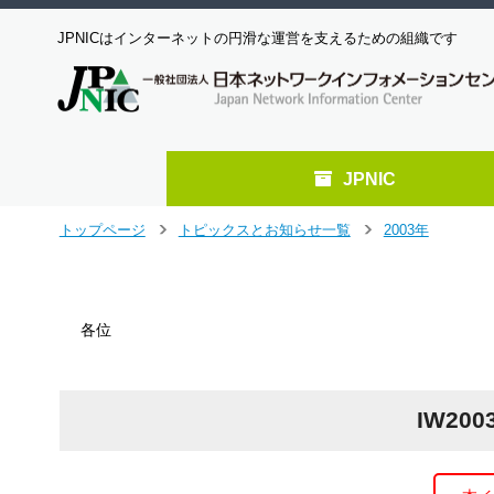
JPNICはインターネットの円滑な運営を支えるための組織です
JPNIC
メ
トップページ
トピックスとお知らせ一覧
2003年
＞
＞
イ
ン
コ
ン
各位
テ
ン
ツ
へ
IW20
ジ
ャ
ン
プ