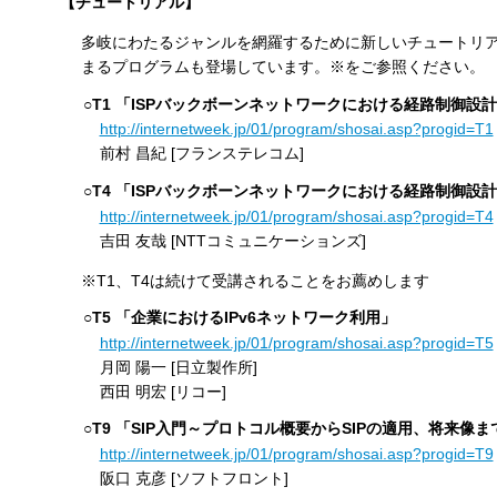
【チュートリアル】
多岐にわたるジャンルを網羅するために新しいチュートリア
まるプログラムも登場しています。※をご参照ください。
○T1 「ISPバックボーンネットワークにおける経路制御設
http://internetweek.jp/01/program/shosai.asp?progid=T1
前村 昌紀 [フランステレコム]
○T4 「ISPバックボーンネットワークにおける経路制御設
http://internetweek.jp/01/program/shosai.asp?progid=T4
吉田 友哉 [NTTコミュニケーションズ]
※T1、T4は続けて受講されることをお薦めします
○T5 「企業におけるIPv6ネットワーク利用」
http://internetweek.jp/01/program/shosai.asp?progid=T5
月岡 陽一 [日立製作所]
西田 明宏 [リコー]
○T9 「SIP入門～プロトコル概要からSIPの適用、将来像
http://internetweek.jp/01/program/shosai.asp?progid=T9
阪口 克彦 [ソフトフロント]