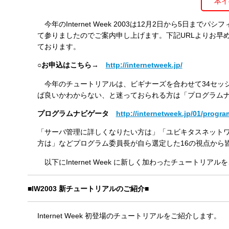
本イ
す
る
今年のInternet Week 2003は12月2日から5日まで
て参りましたのでご案内申し上げます。下記URLよりお早めに
ております。
○お申込はこちら→
http://internetweek.jp/
今年のチュートリアルは、ビギナーズを合わせて34セッ
ば良いかわからない、と迷っておられる方は「プログラム
プログラムナビゲータ
http://internetweek.jp/01/progra
「サーバ管理に詳しくなりたい方は」「ユビキタスネット
方は」などプログラム委員長が自ら選定した16の視点から
以下にInternet Week に新しく加わったチュート
■IW2003 新チュートリアルのご紹介■
Internet Week 初登場のチュートリアルをご紹介します。