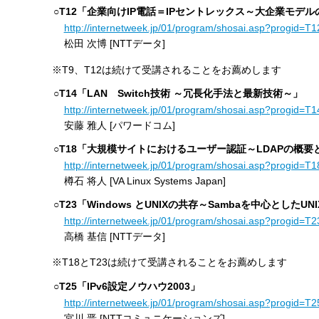
○T12「企業向けIP電話＝IPセントレックス～大企業モ
http://internetweek.jp/01/program/shosai.asp?progid=T1
松田 次博 [NTTデータ]
※T9、T12は続けて受講されることをお薦めします
○T14「LAN Switch技術 ～冗長化手法と最新技術～」
http://internetweek.jp/01/program/shosai.asp?progid=T1
安藤 雅人 [パワードコム]
○T18「大規模サイトにおけるユーザー認証～LDAPの概
http://internetweek.jp/01/program/shosai.asp?progid=T1
樽石 将人 [VA Linux Systems Japan]
○T23「Windows とUNIXの共存～Sambaを中心としたUN
http://internetweek.jp/01/program/shosai.asp?progid=T2
高橋 基信 [NTTデータ]
※T18とT23は続けて受講されることをお薦めします
○T25「IPv6設定ノウハウ2003」
http://internetweek.jp/01/program/shosai.asp?progid=T2
宮川 晋 [NTTコミュニケーションズ]