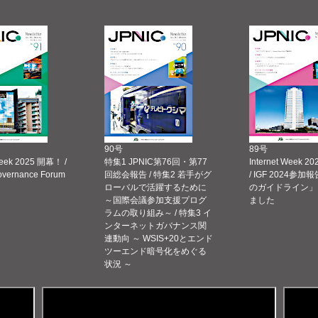
90号
89号
Week 2025 開幕！ /
特集1 JPNIC第76回・第77
Internet Week
Governance Forum
回総会報告 / 特集2 若手がグ
/ IGF 2024参加報
ローバルで活躍するために
のガイドライン」
～国際会議参加支援プログ
ました
ラムの取り組み～ / 特集3 イ
ンターネットガバナンス関
連動向 ～ WSIS+20とエンド
ツーエンド暗号化をめぐる
状況 ～