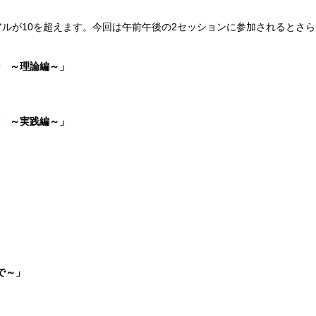
ルが10を超えます。今回は午前午後の2セッションに参加されるとさら
計 ～理論編～」
計 ～実践編～」
まで～」