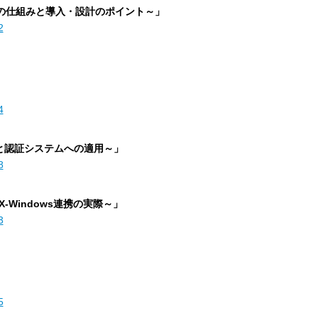
デルの仕組みと導入・設計のポイント～」
2
4
要と認証システムへの適用～」
8
IX-Windows連携の実際～」
3
5