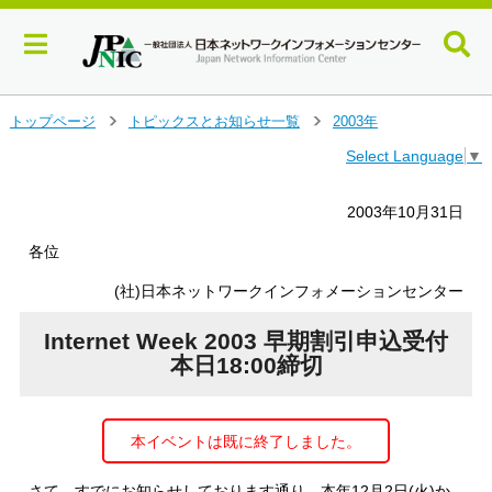
メ
トップページ
トピックスとお知らせ一覧
2003年
＞
＞
イ
Select Language
▼
ン
コ
ン
2003年10月31日
テ
ン
各位
ツ
(社)日本ネットワークインフォメーションセンター
へ
ジ
Internet Week 2003 早期割引申込受付
ャ
ン
本日18:00締切
プ
す
る
本イベントは既に終了しました。
さて、すでにお知らせしております通り、本年12月2日(火)か