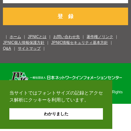
登 録
ホーム
JPNICとは
お問い合わせ先
著作権／リンク
JPNIC個人情報保護方針
JPNIC情報セキュリティ基本方針
Q&A
サイトマップ
Copyright© 1996-2026 Japan Network Information Center. All Rights
当サイトではフォントサイズの記録とアクセ
Reserved.
ス解析にクッキーを利用しています。
わかりました