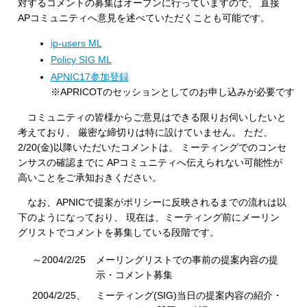
対するコメントの募集はオープンに行っていますので、 直接
APコミュニティへ意見を述べていただくことも可能です。
ip-users ML
Policy SIG ML
APNIC17参加登録
※APRICOTのセッションとしてのお申し込みが必要です
コミュニティの皆様からご意見はできる限りお伺いしたいと
考えており、 厳密な締切りは特に設けていません。 ただ、
2/20(金)以降いただいたコメントは、 ミーティングでのコンセ
ンサスの確認までに APコミュニティへ伝えられない可能性が
高いことをご承知おきください。
なお、APNICで提案がポリシーに反映されるまでの流れは以
下のようになっており、 現在は、ミーティング前にメーリン
グリストでコメントを募集している段階です。
～2004/2/25
メーリングリストでの事前の提案内容の提
示・コメント募集
2004/2/25、
ミーティング(SIG)当日の提案内容の紹介・