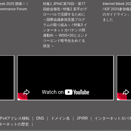
Week 2025 開幕！ /
特集1 JPNIC第76回・第77
Internet Week
Governance Forum
回総会報告 / 特集2 若手がグ
/ IGF 2024参加報
ローバルで活躍するために
のガイドライン」
～国際会議参加支援プログ
ました
ラムの取り組み～ / 特集3 イ
ンターネットガバナンス関
連動向 ～ WSIS+20とエンド
ツーエンド暗号化をめぐる
状況 ～
IPv4アドレス移転
DNS
ドメイン名
JPIRR
インターネットガバ
ターネットの歴史