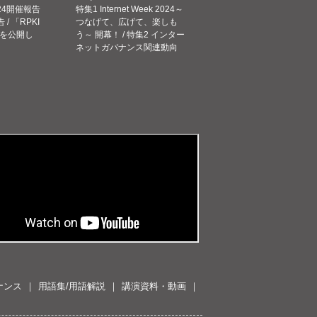
 2024開催報告
特集1 Internet Week 2024～
告 / 「RPKI
つなげて、広げて、楽しも
を公開し
う～ 開幕！ / 特集2 インター
ネットガバナンス関連動向
ナンス
用語集/用語解説
講演資料・動画