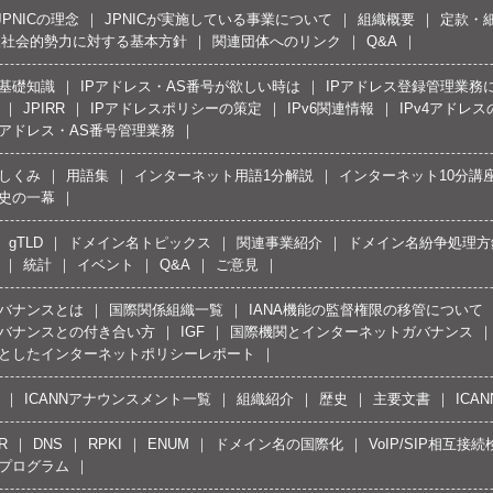
JPNICの理念
JPNICが実施している事業について
組織概要
定款・
反社会的勢力に対する基本方針
関連団体へのリンク
Q&A
の基礎知識
IPアドレス・AS番号が欲しい時は
IPアドレス登録管理業務
JPIRR
IPアドレスポリシーの策定
IPv6関連情報
IPv4アドレ
Pアドレス・AS番号管理業務
しくみ
用語集
インターネット用語1分解説
インターネット10分講
史の一幕
gTLD
ドメイン名トピックス
関連事業紹介
ドメイン名紛争処理方針
統計
イベント
Q&A
ご意見
バナンスとは
国際関係組織一覧
IANA機能の監督権限の移管について
バナンスとの付き合い方
IGF
国際機関とインターネットガバナンス
としたインターネットポリシーレポート
ICANNアナウンスメント一覧
組織紹介
歴史
主要文書
ICA
R
DNS
RPKI
ENUM
ドメイン名の国際化
VoIP/SIP相互
プログラム