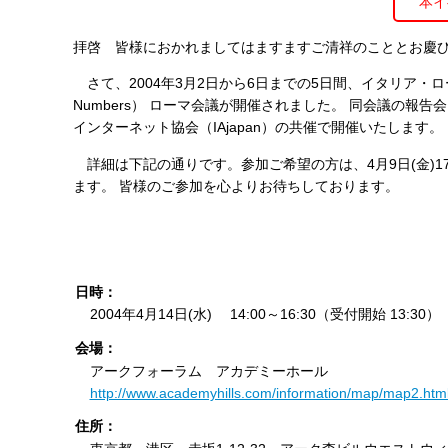
本イ
す
る
拝啓 皆様におかれましてはますますご清祥のこととお慶
さて、2004年3月2日から6日までの5日間、イタリア・ローマにおいて、 IC
Numbers） ローマ会議が開催されました。 同会議の報
インターネット協会（IAjapan）の共催で開催いたします。
詳細は下記の通りです。参加ご希望の方は、4月9日(金)17
ます。 皆様のご参加を心よりお待ちしております。
日時：
2004年4月14日(水) 14:00～16:30（受付開始 13:30）
会場：
アークフォーラム アカデミーホール
http://www.academyhills.com/information/map/map2.htm
住所：