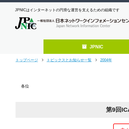
JPNICはインターネットの円滑な運営を支えるための組織です
JPNIC
メ
トップページ
トピックスとお知らせ一覧
2004年
＞
＞
イ
ン
コ
ン
各位
テ
ン
ツ
へ
第9回I
ジ
ャ
ン
プ