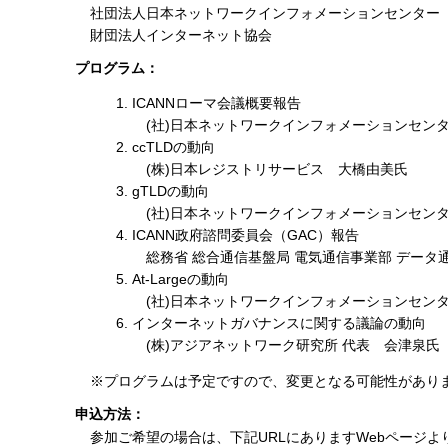
社団法人日本ネットワークインフォメーションセンター
財団法人インターネット協会
プログラム：
ICANNローマ会議概要報告
(社)日本ネットワークインフォメーションセン
ccTLDの動向
(株)日本レジストリサービス 大橋由美氏
gTLDの動向
(社)日本ネットワークインフォメーションセン
ICANN政府諮問委員会（GAC）報告
総務省 総合通信基盤局 電気通信事業部 データ
At-Largeの動向
(社)日本ネットワークインフォメーションセン
インターネットガバナンスに関する議論の動向
(株)アジアネットワーク研究所 代表 会津泉氏
※プログラムは予定ですので、変更となる可能性があり
申込方法：
参加ご希望の場合は、下記URLにありますWebページより