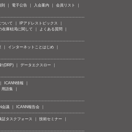
細則
電子公告
入会案内
会員リスト
について
IPアドレストピックス
スの在庫枯渇に関して
よくある質問
座
インターネットことはじめ
(DRP)
データエクスロー
ICANN情報
用語集
NN会議
ICANN報告会
接続検証タスクフォース
技術セミナー