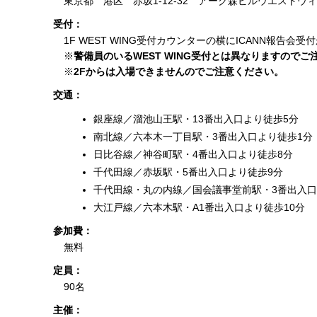
東京都 港区 赤坂1-12-32 アーク森ビルウエストウィ
受付：
1F WEST WING受付カウンターの横にICANN報
※
警備員のいるWEST WING受付とは異なりますのでご
※
2Fからは入場できませんのでご注意ください。
交通：
銀座線／溜池山王駅・13番出入口より徒歩5分
南北線／六本木一丁目駅・3番出入口より徒歩1分
日比谷線／神谷町駅・4番出入口より徒歩8分
千代田線／赤坂駅・5番出入口より徒歩9分
千代田線・丸の内線／国会議事堂前駅・3番出入口
大江戸線／六本木駅・A1番出入口より徒歩10分
参加費：
無料
定員：
90名
主催：