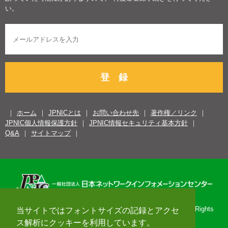
い。
登 録
ホーム
JPNICとは
お問い合わせ先
著作権／リンク
JPNIC個人情報保護方針
JPNIC情報セキュリティ基本方針
Q&A
サイトマップ
Copyright© 1996-2026 Japan Network Information Center. All Rights
当サイトではフォントサイズの記録とアクセ
Reserved.
ス解析にクッキーを利用しています。