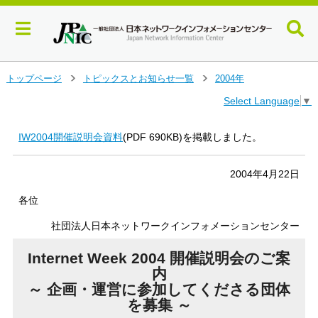
メ
トップページ
トピックスとお知らせ一覧
2004年
＞
＞
イ
Select Language
▼
ン
コ
ン
IW2004開催説明会資料
(PDF 690KB)を掲載しました。
テ
ン
2004年4月22日
ツ
へ
各位
ジ
ャ
社団法人日本ネットワークインフォメーションセンター
ン
プ
Internet Week 2004 開催説明会のご案
す
内
る
～ 企画・運営に参加してくださる団体
を募集 ～