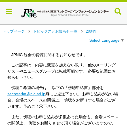
メ
トップページ
トピックスとお知らせ一覧
2004年
＞
＞
イ
Select Language
▼
ン
コ
ン
JPNIC 総会の傍聴に関するお知らせです。
テ
ン
この記事は、内容に変更を加えない限り、 他のメーリング
ツ
リストやニュースグループに転載可能です。 必要な範囲にお
へ
知らせ下さい。
ジ
ャ
傍聴ご希望の場合は、 以下の「傍聴申込書」部分を
ン
secretariat@nic.ad.jp
宛にご返送下さい。 お申し込みがない場
プ
合、会場のスペースの関係上、 傍聴をお断りする場合がござ
す
います。予めご了承下さい。
る
また、傍聴のお申し込みが多数あった場合も、会場スペース
の関係上、 傍聴をお断りさせて頂く場合がございますので、