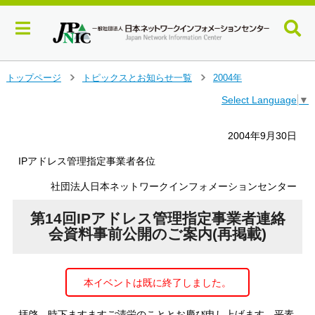
メ
トップページ
トピックスとお知らせ一覧
2004年
＞
＞
イ
Select Language
▼
ン
コ
ン
2004年9月30日
テ
ン
IPアドレス管理指定事業者各位
ツ
社団法人日本ネットワークインフォメーションセンター
へ
ジ
第14回IPアドレス管理指定事業者連絡
ャ
ン
会資料事前公開のご案内(再掲載)
プ
す
る
本イベントは既に終了しました。
拝啓 時下ますますご清栄のこととお慶び申し上げます。平素