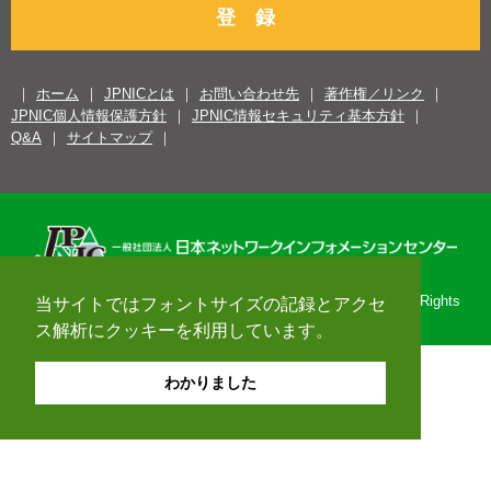
登 録
ホーム
JPNICとは
お問い合わせ先
著作権／リンク
JPNIC個人情報保護方針
JPNIC情報セキュリティ基本方針
Q&A
サイトマップ
Copyright© 1996-2026 Japan Network Information Center. All Rights
当サイトではフォントサイズの記録とアクセ
Reserved.
ス解析にクッキーを利用しています。
わかりました