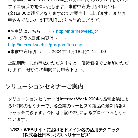
フィコ横浜で開催いたします。事前申込受付が11月19日
(金)18:00に締切となりますのでご案内申し上げます。まだお
申込みでない方は下記URLよりお早めにどうぞ。
■お申込はこちら →→→
http://internetweek.jp/
■プログラム詳細内容は→→→
http://internetweek.jp/program/top.asp
■事前申込締切 →→→ 2004年11月19日(金)18：00
上記期間中にお申込いただきますと、優待価格でご参加いただ
けます。 ぜひこの期間にお申込下さい。
ソリューションセミナーご案内
ソリューションセミナーはInternet Week 2004の協賛企業によ
る1時間のセミナーで、各企業のサービスや製品の最新情報を
キャッチできます。今回は下記の2社によるプログラムとなっ
ています。
▽S2：WEBサイトにおけるドメイン名の活用テクニック
[株式会社日本レジストリサービス]