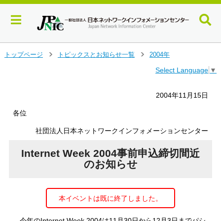
メ
トップページ
トピックスとお知らせ一覧
2004年
＞
＞
イ
Select Language
▼
ン
コ
ン
2004年11月15日
テ
ン
各位
ツ
社団法人日本ネットワークインフォメーションセンター
へ
ジ
Internet Week 2004事前申込締切間近
ャ
ン
のお知らせ
プ
す
る
本イベントは既に終了しました。
今年のInternet Week 2004は11月30日から12月3日までパシ