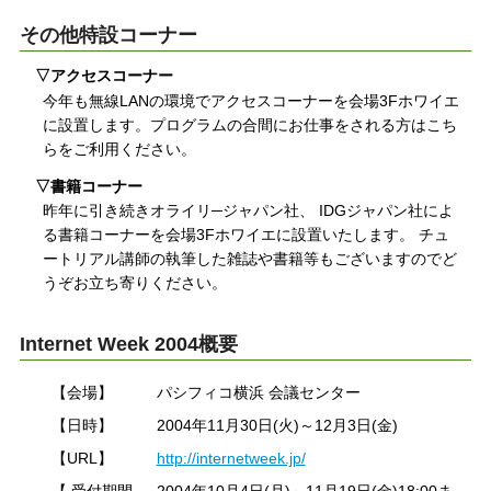
その他特設コーナー
▽アクセスコーナー
今年も無線LANの環境でアクセスコーナーを会場3Fホワイエ
に設置します。プログラムの合間にお仕事をされる方はこち
らをご利用ください。
▽書籍コーナー
昨年に引き続きオライリ─ジャパン社、 IDGジャパン社によ
る書籍コーナーを会場3Fホワイエに設置いたします。 チュ
ートリアル講師の執筆した雑誌や書籍等もございますのでど
うぞお立ち寄りください。
Internet Week 2004概要
【会場】
パシフィコ横浜 会議センター
【日時】
2004年11月30日(火)～12月3日(金)
【URL】
http://internetweek.jp/
【 受付期間
2004年10月4日(月)～11月19日(金)18:00ま