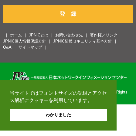
登 録
ホーム
JPNICとは
お問い合わせ先
著作権／リンク
JPNIC個人情報保護方針
JPNIC情報セキュリティ基本方針
Q&A
サイトマップ
Copyright© 1996-2026 Japan Network Information Center. All Rights
当サイトではフォントサイズの記録とアクセ
Reserved.
ス解析にクッキーを利用しています。
わかりました