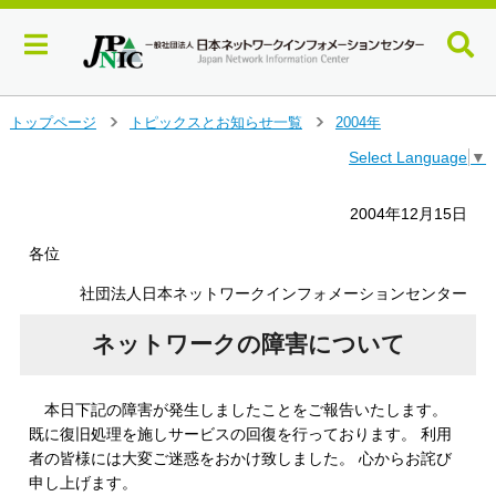
メ
トップページ
トピックスとお知らせ一覧
2004年
＞
＞
イ
Select Language
▼
ン
コ
ン
2004年12月15日
テ
ン
各位
ツ
社団法人日本ネットワークインフォメーションセンター
へ
ジ
ネットワークの障害について
ャ
ン
プ
す
本日下記の障害が発生しましたことをご報告いたします。
る
既に復旧処理を施しサービスの回復を行っております。 利用
者の皆様には大変ご迷惑をおかけ致しました。 心からお詫び
申し上げます。