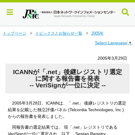
メ
トップページ
トピックスとお知らせ一覧
2005年
＞
＞
イ
Select Language
▼
ン
コ
ン
2005年3月29日
テ
ン
ICANNが「.net」後継レジストリ選定
ツ
に関する報告書を発表
へ
-- VeriSignが一位に決定 --
ジ
ャ
ン
2005年3月28日、ICANNは、「.net」 後継レジストリの選定
プ
結果を記載した独立評価パネル (Telcordia Technologies, Inc.)
す
からの報告書を発表しました。
る
同報告書の選定結果では、 現「.net」レジストリである
VeriSignが一位に選定され、以下、 Sentan Registry