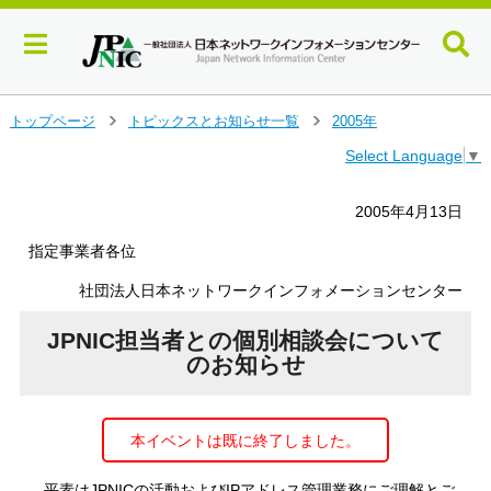
メ
トップページ
トピックスとお知らせ一覧
2005年
＞
＞
イ
Select Language
▼
ン
コ
ン
2005年4月13日
テ
ン
指定事業者各位
ツ
社団法人日本ネットワークインフォメーションセンター
へ
ジ
JPNIC担当者との個別相談会について
ャ
ン
のお知らせ
プ
す
る
本イベントは既に終了しました。
平素はJPNICの活動およびIPアドレス管理業務にご理解とご