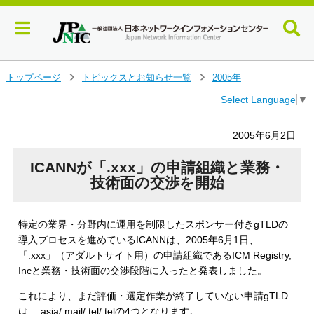
メ
トップページ
トピックスとお知らせ一覧
2005年
＞
＞
イ
Select Language
▼
ン
コ
ン
2005年6月2日
テ
ン
ICANNが「.xxx」の申請組織と業務・
ツ
技術面の交渉を開始
へ
ジ
ャ
特定の業界・分野内に運用を制限したスポンサー付きgTLDの
ン
導入プロセスを進めているICANNは、2005年6月1日、
プ
「.xxx」（アダルトサイト用）の申請組織であるICM Registry,
す
Incと業務・技術面の交渉段階に入ったと発表しました。
る
これにより、まだ評価・選定作業が終了していない申請gTLD
は、.asia/.mail/.tel/.telの4つとなります。