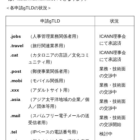
＜各申請gTLDの状況＞
申請gTLD
状況
.jobs
（人事管理業務関係者用）
ICANN理事会
にて承認済
.travel
（旅行関連業界用）
ICANN理事会
.cat
（カタロニアの言語／文化コミ
にて承認済
ュニティ用）
業務・技術面
.post
（郵便事業関係者用）
の交渉中
.mobi
（モバイル関係用）
業務・技術面
.xxx
（アダルトサイト用）
の交渉中
.asia
（アジア太平洋地域の企業／個
業務・技術面
人／団体等用）
の交渉中
.mail
（スパムフリー電子メールの送
業務・技術面
受信者用）
の交渉開始
.tel
（IPベースの電話番号用）
検討中