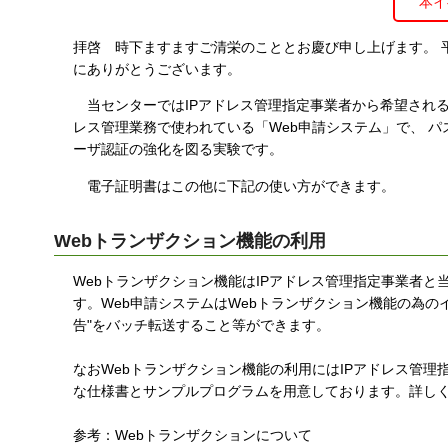
本イ
す
る
拝啓 時下ますますご清栄のこととお慶び申し上げます。 平
にありがとうございます。
当センターではIPアドレス管理指定事業者から希望される
レス管理業務で使われている「Web申請システム」で、 パ
ーザ認証の強化を図る実験です。
電子証明書はこの他に下記の使い方ができます。
Webトランザクション機能の利用
Webトランザクション機能はIPアドレス管理指定事業者
す。Web申請システムはWebトランザクション機能の為のイ
告"をバッチ転送すること等ができます。
なおWebトランザクション機能の利用にはIPアドレス管
な仕様書とサンプルプログラムを用意しております。詳し
参考：Webトランザクションについて