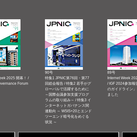
90号
89号
Week 2025 開幕！ /
特集1 JPNIC第76回・第77
Internet Week
Governance Forum
回総会報告 / 特集2 若手がグ
/ IGF 2024参加報
ローバルで活躍するために
のガイドライン」
～国際会議参加支援プログ
ました
ラムの取り組み～ / 特集3 イ
ンターネットガバナンス関
連動向 ～ WSIS+20とエンド
ツーエンド暗号化をめぐる
状況 ～