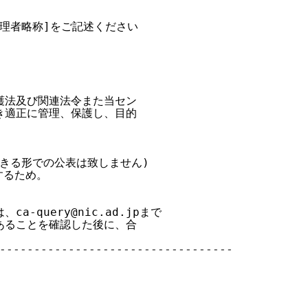
理者略称]をご記述ください

法及び関連法令また当セン

適正に管理、保護し、目的

きる形での公表は致しません)

るため。



query@nic.ad.jpまで

ることを確認した後に、合

----------------------------------
