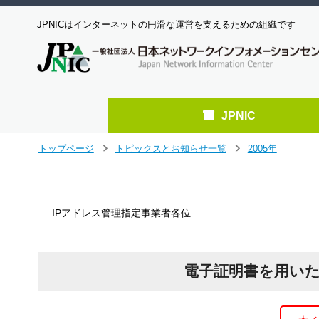
JPNICはインターネットの円滑な運営を支えるための組織です
JPNIC
メ
トップページ
トピックスとお知らせ一覧
2005年
＞
＞
イ
ン
コ
ン
IPアドレス管理指定事業者各位
テ
ン
ツ
へ
電子証明書を用い
ジ
ャ
ン
プ