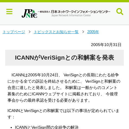
メ
トップページ
トピックスとお知らせ一覧
2005年
＞
＞
イ
ン
2005年10月31日
コ
ン
ICANNがVeriSignとの和解案を発表
テ
ン
ツ
ICANNは2005年10月24日、 VeriSignとの長期にわたる紛争
へ
にかかる全ての訴訟を終結させるために、 VeriSignと和解案の
ジ
合意に達したと発表しました。 和解案は一般からのコメント
ャ
募集のためにICANNウェブサイトに掲載されており、 今後理
ン
事会からの最終承認を受ける必要があります。
プ
す
ICANNとVeriSignとの和解案では以下の事項が定められていま
る
す：
ICANNとVeriSign間の全紛争の解決