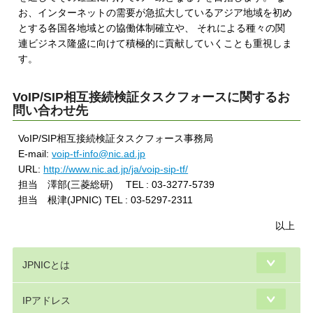
お、インターネットの需要が急拡大しているアジア地域を初め
とする各国各地域との協働体制確立や、 それによる種々の関
連ビジネス隆盛に向けて積極的に貢献していくことも重視しま
す。
VoIP/SIP相互接続検証タスクフォースに関するお
問い合わせ先
VoIP/SIP相互接続検証タスクフォース事務局
E-mail:
voip-tf-info@nic.ad.jp
URL:
http://www.nic.ad.jp/ja/voip-sip-tf/
担当 澤部(三菱総研) TEL : 03-3277-5739
担当 根津(JPNIC) TEL : 03-5297-2311
以上
JPNICとは
IPアドレス