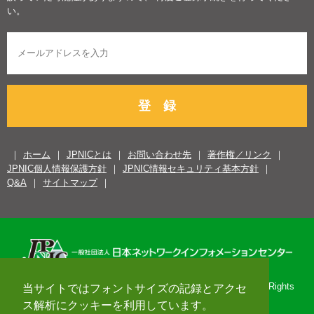
い。
登 録
ホーム
JPNICとは
お問い合わせ先
著作権／リンク
JPNIC個人情報保護方針
JPNIC情報セキュリティ基本方針
Q&A
サイトマップ
Copyright© 1996-2026 Japan Network Information Center. All Rights
当サイトではフォントサイズの記録とアクセ
Reserved.
ス解析にクッキーを利用しています。