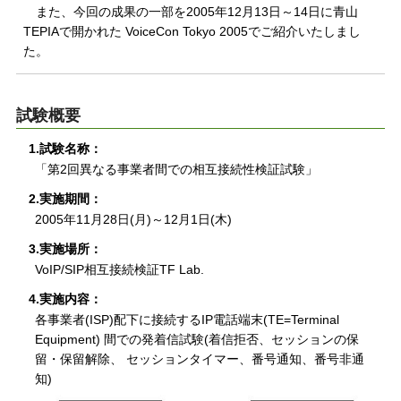
また、今回の成果の一部を2005年12月13日～14日に青山
TEPIAで開かれた VoiceCon Tokyo 2005でご紹介いたしまし
た。
試験概要
1.試験名称：
「第2回異なる事業者間での相互接続性検証試験」
2.実施期間：
2005年11月28日(月)～12月1日(木)
3.実施場所：
VoIP/SIP相互接続検証TF Lab.
4.実施内容：
各事業者(ISP)配下に接続するIP電話端末(TE=Terminal
Equipment) 間での発着信試験(着信拒否、セッションの保
留・保留解除、 セッションタイマー、番号通知、番号非通
知)