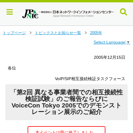
メ
トップページ
トピックスとお知らせ一覧
2005年
＞
＞
イ
Select Language
▼
ン
コ
ン
2005年12月15日
テ
ン
各位
ツ
VoIP/SIP相互接続検証タスクフォース
へ
ジ
「第2回 異なる事業者間での相互接続性
ャ
ン
検証試験」のご報告ならびに
プ
VoiceCon Tokyo 2005でのデモンスト
す
レーション展示のご紹介
る
本イベントは既に終了しました。