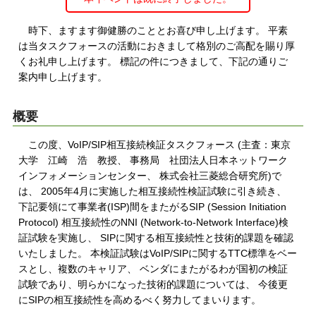
時下、ますます御健勝のこととお喜び申し上げます。 平素
は当タスクフォースの活動におきまして格別のご高配を賜り厚
くお礼申し上げます。 標記の件につきまして、下記の通りご
案内申し上げます。
概要
この度、VoIP/SIP相互接続検証タスクフォース (主査：東京
大学 江崎 浩 教授、 事務局 社団法人日本ネットワーク
インフォメーションセンター、 株式会社三菱総合研究所)で
は、 2005年4月に実施した相互接続性検証試験に引き続き、
下記要領にて事業者(ISP)間をまたがるSIP (Session Initiation
Protocol) 相互接続性のNNI (Network-to-Network Interface)検
証試験を実施し、 SIPに関する相互接続性と技術的課題を確認
いたしました。 本検証試験はVoIP/SIPに関するTTC標準をベー
スとし、複数のキャリア、 ベンダにまたがるわが国初の検証
試験であり、明らかになった技術的課題については、 今後更
にSIPの相互接続性を高めるべく努力してまいります。