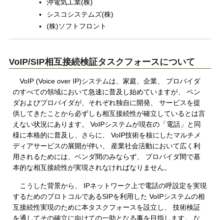
沖電気工業(株)
シスコシステムズ(株)
(株)ソフトフロント
VoIP/SIP相互接続検証タスクフォースについて
VoIP (Voice over IP)システムは、家庭、企業、 プロバイダ
のすべての領域において急速に普及し始めていますが、 ベン
ダおよびプロバイダが、それぞれ独自に開発、 サービスを提
供してきたことから必ずしも相互接続性が確立しているとは言
えない状況にあります。 VoIPシステムが現在の「電話」と同
様に本格的に普及し、さらに、 VoIP技術を核にしたマルチメ
ディアサービスの展開が伴い、 産業社会活動において広く利
用されるためには、ベンダ間のみならず、 プロバイダ間で基
本的な相互接続性が実現されなければなりません。
こうした背景から、 IPネットワーク上で電話の呼設定を実現
するためのプロトコルであるSIPを利用した VoIPシステムの相
互接続性実現のために本タスクフォースを設立し、 技術検証
を通してその確立に向けての一助となる事を目指します。 な