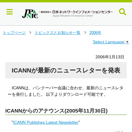
メ
トップページ
トピックスとお知らせ一覧
2006年
＞
＞
イ
Select Language
▼
ン
コ
ン
2006年1月13日
テ
ン
ICANNが最新のニュースレターを発表
ツ
へ
ジ
ICANNは、バンクーバー会議に合わせ、最新のニュースレタ
ャ
ーを発行しました。 以下よりダウンロード可能です。
ン
プ
す
ICANNからのアナウンス(2005年11月30日)
る
"
ICANN Publishes Latest Newsletter
"