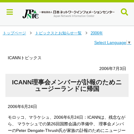
メ
トップページ
トピックスとお知らせ一覧
2006年
＞
＞
イ
Select Language
▼
ン
コ
ン
ICANNトピックス
テ
ン
2006年7月3日
ツ
へ
ICANN理事会メンバーが訃報のためニ
ジ
ュージーランドに帰国
ャ
ン
プ
2006年6月24日
す
る
モロッコ、マラケシュ、2006年6月24日：ICANNは、残念なが
ら、 マラケシュでの第26回国際会議の準備中、 理事会メンバ
ーのPeter Dengate-Thrush氏が家族の訃報のためにニュージー