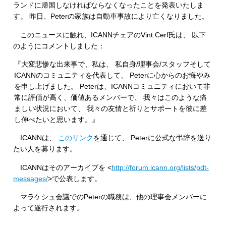
ランドに帰国しなければならなくなったことを発表いたしま
す。 昨日、Peterの家族は自動車事故により亡くなりました。
このニュースに触れ、ICANNチェアのVint Cerf氏は、 以下
のようにコメントしました：
『大変悲惨な出来事で、私は、 私自身/理事会/スタッフそして
ICANNのコミュニティを代表して、 Peterに心からのお悔やみ
を申し上げました。 Peterは、ICANNコミュニティにおいて非
常に評価が高く、価値あるメンバーで、 我々はこのような痛
ましい状況において、 我々の友情と祈りとサポートを彼に差
し伸べたいと思います。』
ICANNは、
このリンク
を通じて、 Peterに公式な弔辞を送り
たい人を募ります。
ICANNはそのアーカイブを <
http://forum.icann.org/lists/pdt-
messages/
>で公表します。
マラケシュ会議でのPeterの職務は、他の理事会メンバーに
よって遂行されます。