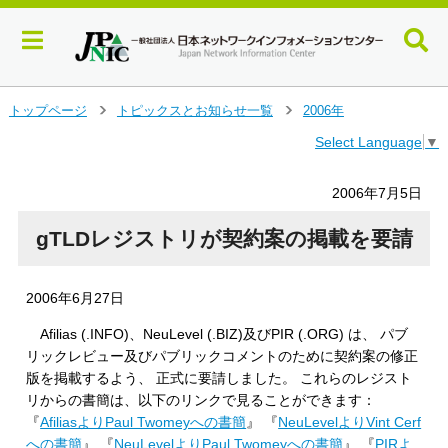
メ
トップページ
トピックスとお知らせ一覧
2006年
＞
＞
イ
Select Language
▼
ン
コ
ン
2006年7月5日
テ
ン
gTLDレジストリが契約案の掲載を要請
ツ
へ
ジ
2006年6月27日
ャ
ン
Afilias (.INFO)、NeuLevel (.BIZ)及びPIR (.ORG) は、 パブ
プ
リックレビュー及びパブリックコメントのために契約案の修正
す
版を掲載するよう、 正式に要請しました。 これらのレジスト
る
リからの書簡は、以下のリンクで見ることができます：
『
AfiliasよりPaul Twomeyへの書簡
』 『
NeuLevelよりVint Cerf
への書簡
』 『
NeuLevelよりPaul Twomeyへの書簡
』 『
PIRよ