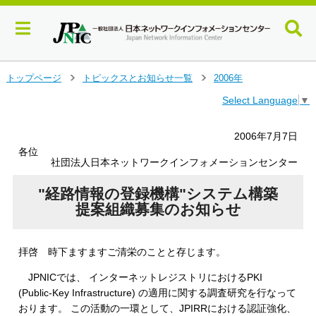
メ
トップページ
トピックスとお知らせ一覧
2006年
＞
＞
イ
Select Language
▼
ン
コ
ン
2006年7月7日
テ
各位
ン
社団法人日本ネットワークインフォメーションセンター
ツ
へ
"経路情報の登録機構"システム構築
ジ
提案組織募集のお知らせ
ャ
ン
プ
拝啓 時下ますますご清栄のことと存じます。
す
る
JPNICでは、 インターネットレジストリにおけるPKI
(Public-Key Infrastructure) の適用に関する調査研究を行なって
おります。 この活動の一環として、JPIRRにおける認証強化、