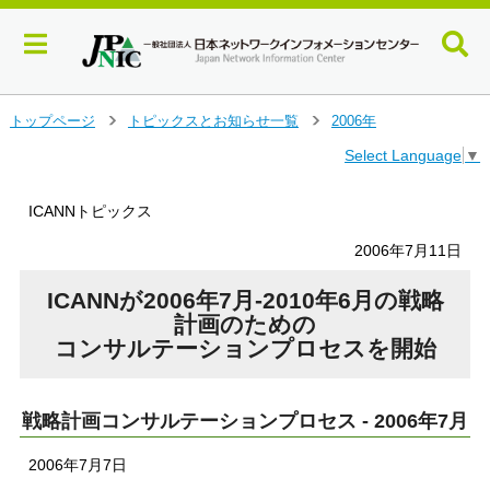
メ
トップページ
トピックスとお知らせ一覧
2006年
＞
＞
イ
Select Language
▼
ン
コ
ン
ICANNトピックス
テ
ン
2006年7月11日
ツ
へ
ICANNが2006年7月-2010年6月の戦略
ジ
計画のための
ャ
コンサルテーションプロセスを開始
ン
プ
す
戦略計画コンサルテーションプロセス - 2006年7月
る
2006年7月7日