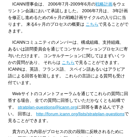
ICANN理事会は、 2006年7月-2009年6月の
戦略計画
をウェ
リントン会議において承認しました。 2006年7月は、 3年計画
を修正し進めるための6ヶ月の戦略計画サイクルの入り口に当
ります。 来る6ヶ月のプロセスの概要は
こちら
で見ることがで
きます。
ICANNコミュニティのメンバーは、構成組織、支持組織、
あるいは諮問委員会を通じてコンサルテーションプロセスに寄
与いただけます。 コンサルテーションに関してはまずいくつ
かの質問があり、 それらは
こちら
で見ることができます。
ICANNは、英語、フランス語、 スペイン語あるいはアラビア
語による回答を歓迎します。 これらの言語による質問も受け
付ています。
Webサイトのコメントフォーラムを通じてこれらの質問に回
答する場合、 全ての質問に回答していただかなくとも結構で
す。
stratplan-questions@icann.org
に回答を書き込んで下さ
い。 回答は、
http://forum.icann.org/lists/stratplan-questions
で
見ることができます。
貴方の入力内容がプロセスの次の段階に反映されるために