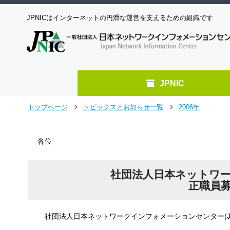
JPNICはインターネットの円滑な運営を支えるための組織です
JPNIC
メ
トップページ
トピックスとお知らせ一覧
2006年
＞
＞
イ
ン
コ
各位
ン
テ
ン
社団法人日本ネットワーク
ツ
正職員募
へ
ジ
ャ
社団法人日本ネットワークインフォメーションセンター(JP
ン
プ