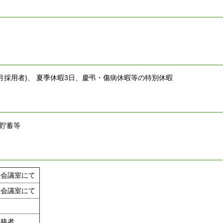
4月採用者)、 夏季休暇3日、慶弔・傷病休暇等の特別休暇
形貯蓄等
ー会議室にて
ー会議室にて
合格者