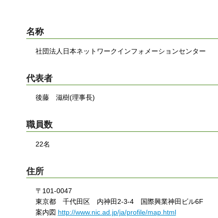
す
る
名称
社団法人日本ネットワークインフォメーションセンター
代表者
後藤 滋樹(理事長)
職員数
22名
住所
〒101-0047
東京都 千代田区 内神田2-3-4 国際興業神田ビル6F
案内図
http://www.nic.ad.jp/ja/profile/map.html