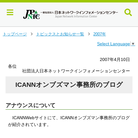
メ
トップページ
トピックスとお知らせ一覧
2007年
＞
＞
イ
Select Language
▼
ン
コ
ン
2007年4月10日
テ
各位
ン
社団法人日本ネットワークインフォメーションセンター
ツ
へ
ICANNオンブズマン事務所のブログ
ジ
ャ
ン
アナウンスについて
プ
す
ICANNWebサイトにて、ICANNオンブズマン事務所のブログ
る
が紹介されています。