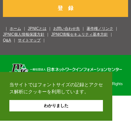
登 録
ホーム
JPNICとは
お問い合わせ先
著作権／リンク
JPNIC個人情報保護方針
JPNIC情報セキュリティ基本方針
Q&A
サイトマップ
Copyright© 1996-2026 Japan Network Information Center. All Rights
当サイトではフォントサイズの記録とアクセ
Reserved.
ス解析にクッキーを利用しています。
わかりました