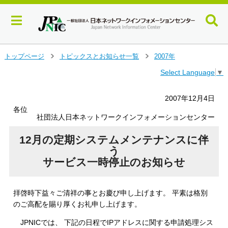
メ
トップページ
トピックスとお知らせ一覧
2007年
＞
＞
イ
Select Language
▼
ン
コ
ン
2007年12月4日
テ
各位
ン
社団法人日本ネットワークインフォメーションセンター
ツ
へ
12月の定期システムメンテナンスに伴
ジ
う
ャ
サービス一時停止のお知らせ
ン
プ
す
拝啓時下益々ご清祥の事とお慶び申し上げます。 平素は格別
る
のご高配を賜り厚くお礼申し上げます。
JPNICでは、 下記の日程でIPアドレスに関する申請処理シス