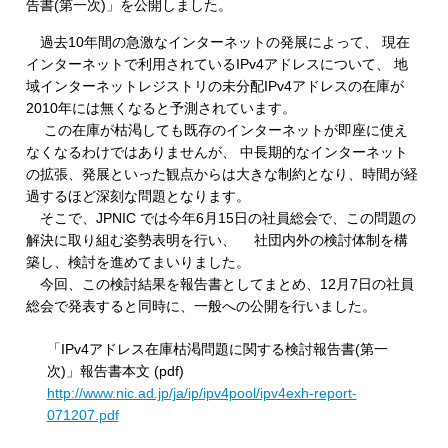
告書(第一次)」を公開しました。
過去10年間の急激なインターネットの発展によって、 現在
インターネットで利用されているIPv4アドレスについて、 地
域インターネットレジストリの未分配IPv4アドレスの在庫が
2010年には無くなると予測されています。
この在庫が枯渇しても既存のインターネットが即座に使え
なくなるわけではありませんが、 中長期的なインターネット
の拡張、発展といった観点からは大きな制約となり、時間が経
過するほど深刻な問題となります。
そこで、JPNIC では今年6月15日の社員総会で、この問題の
解決に取り組む姿勢表明を行い、 社団内外の検討体制を構
築し、検討を進めてまいりました。
今回、この検討結果を報告書としてまとめ、12月7日の社員
総会で発表すると同時に、一般への公開を行いました。
「IPv4アドレス在庫枯渇問題に関する検討報告書(第一
次)」報告書本文 (pdf)
http://www.nic.ad.jp/ja/ip/ipv4pool/ipv4exh-report-
071207.pdf