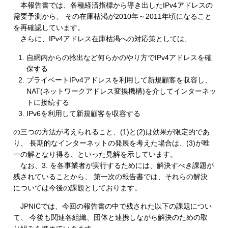
本報告書では、各種経済指標から導き出したIPv4アドレスの
需要予測から、 その在庫枯渇が2010年～2011年頃になること
を再確認しています。
さらに、IPv4アドレス在庫枯渇への対応策としては、
自網内からの捻出など何らかのやり方でIPv4アドレスを確
保する
プライベートIPv4アドレスを利用して新規顧客を収容し、
NAT(ネットワークアドレス変換機構)を介してインターネッ
トに接続する
IPv6を利用して新規顧客を収容する
の三つの方法が考えられること、(1)と(2)は効果が限定的であ
り、 長期的なインターネットの発展を考えた場合は、(3)が唯
一の解となり得る、といった見解を示しています。
なお、3. を各事業者が実行するためには、解決すべき課題が
残されていることから、 第一次の報告書では、それらの解決
については今後の課題としております。
JPNICでは、今回の報告書の中で残された以下の課題につい
て、 今後も関連各組織、団体と連携しながら解決のための取