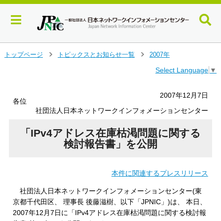
メ
トップページ
トピックスとお知らせ一覧
2007年
＞
＞
イ
Select Language
▼
ン
コ
ン
2007年12月7日
各位
テ
社団法人日本ネットワークインフォメーションセンター
ン
ツ
「IPv4アドレス在庫枯渇問題に関する
へ
検討報告書」を公開
ジ
ャ
ン
プ
本件に関連するプレスリリース
す
社団法人日本ネットワークインフォメーションセンター(東
る
京都千代田区、 理事長 後藤滋樹、以下「JPNIC」)は、 本日、
2007年12月7日に「IPv4アドレス在庫枯渇問題に関する検討報