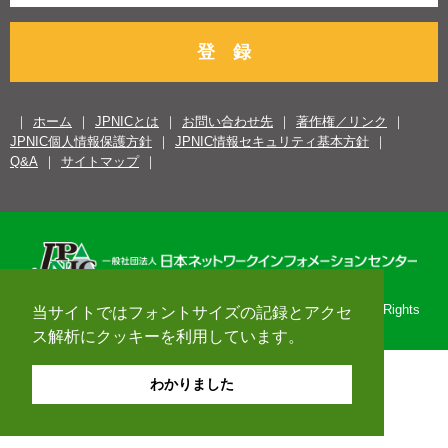
登 録
ホーム
JPNICとは
お問い合わせ先
著作権／リンク
JPNIC個人情報保護方針
JPNIC情報セキュリティ基本方針
Q&A
サイトマップ
Copyright© 1996-2026 Japan Network Information Center. All Rights
当サイトではフォントサイズの記録とアクセ
Reserved.
ス解析にクッキーを利用しています。
わかりました