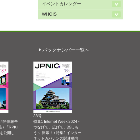
イベントカレンダー
WHOIS
バックナンバー一覧へ
88号
 2024開催報告
特集1 Internet Week 2024～
告 / 「RPKI
つなげて、広げて、楽しも
を公開し
う～ 開幕！ / 特集2 インター
ネットガバナンス関連動向