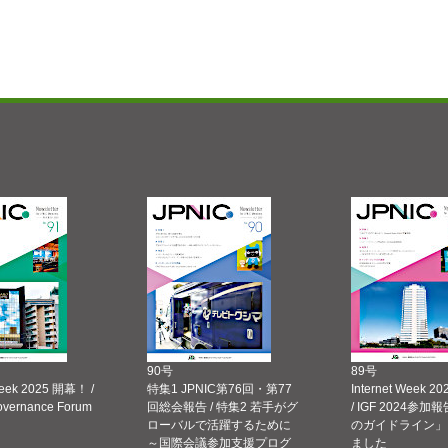
90号
89号
Week 2025 開幕！ /
特集1 JPNIC第76回・第77
Internet Week
Governance Forum
回総会報告 / 特集2 若手がグ
/ IGF 2024参加報
ローバルで活躍するために
のガイドライン」
～国際会議参加支援プログ
ました