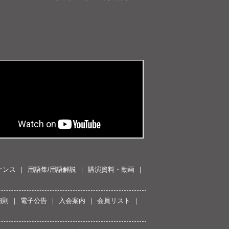
ナンス
用語集/用語解説
講演資料・動画
細則
電子公告
入会案内
会員リスト