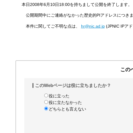
本日2008年6月10日18:00を持ちまして公開を終了し
す
る
公開期間中にご連絡がなかった歴史的PIアドレスにつきまし
本件に関してご不明な点は、
hr@nic.ad.jp
(JPNIC I
この
このWebページは役に立ちましたか？
役に立った
役に立たなかった
どちらとも言えない