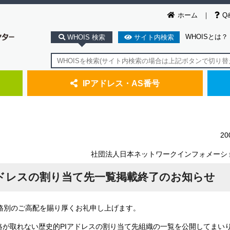
ホーム
Q
WHOISとは？
WHOIS 検索
サイト内検索
IPアドレス・AS番号
2
社団法人日本ネットワークインフォメーシ
アドレスの割り当て先一覧掲載終了のお知らせ
格別のご高配を賜り厚くお礼申し上げます。
ず連絡が取れない歴史的PIアドレスの割り当て先組織の一覧を公開してまい