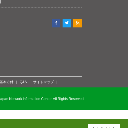
ィ基本方針
Q&A
サイトマップ
pan Network Information Center. All Rights Reserved.