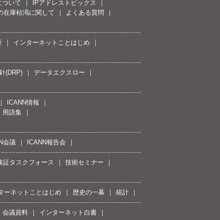
について
IPアドレストピックス
スの在庫枯渇に関して
よくある質問
座
インターネットことはじめ
(DRP)
データエクスロー
ICANN情報
用語集
NN会議
ICANN報告会
接続検証タスクフォース
技術セミナー
ターネットことはじめ
歴史の一幕
統計
会議資料
インターネット白書