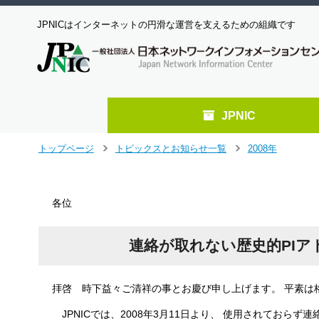
JPNICはインターネットの円滑な運営を支えるための組織です
JPNIC
メ
トップページ
トピックスとお知らせ一覧
2008年
＞
＞
イ
ン
コ
各位
ン
テ
ン
連絡が取れない歴史的PI
ツ
へ
ジ
拝啓 時下益々ご清祥の事とお慶び申し上げます。 平素は
ャ
ン
JPNICでは、2008年3月11日より、 使用されておら
プ