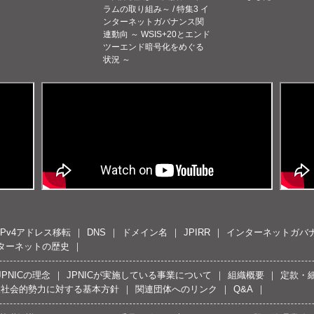
ラムの取り組み～ / 特集3 イ
ンターネットガバナンス関
連動向 ～ WSIS+20とエンド
ツーエンド暗号化をめぐる
状況 ～
IPv4アドレス移転
DNS
ドメイン名
JPIRR
インターネットガバ
ターネットの歴史
JPNICの理念
JPNICが実施している事業について
組織概要
定款・
反社会的勢力に対する基本方針
関連団体へのリンク
Q&A