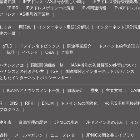
の基礎知識
IPアドレス・AS番号が欲しい時は
IPアドレス登録管理業務
JPIRR
IPアドレスポリシーの策定
IPv6関連情報
IPv4アドレ
Pアドレス・AS番号管理業務
しくみ
用語集
インターネット用語1分解説
インターネット10分講
史の一幕
gTLD
ドメイン名トピックス
関連事業紹介
ドメイン名紛争処理方針
統計
イベント
Q&A
ご意見
バナンスとは
国際関係組織一覧
IANA機能の監督権限の移管について
バナンスとの付き合い方
IGF
国際機関とインターネットガバナンス
としたインターネットポリシーレポート
ICANNアナウンスメント一覧
組織紹介
歴史
主要文書
ICA
R
DNS
RPKI
ENUM
ドメイン名の国際化
VoIP/SIP相互
プログラム
史年表
資源管理の歴史
JPNICの歩み
JPドメイン名の歩み
イン
資料
メールマガジン
ニュースレター
JPNIC公開文書ライブラリ